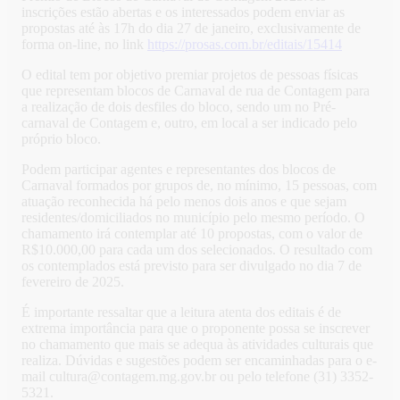
inscrições estão abertas e os interessados podem enviar as
propostas até às 17h do dia 27 de janeiro, exclusivamente de
forma on-line, no link
https://prosas.com.br/editais/15414
O edital tem por objetivo premiar projetos de pessoas físicas
que representam blocos de Carnaval de rua de Contagem para
a realização de dois desfiles do bloco, sendo um no Pré-
carnaval de Contagem e, outro, em local a ser indicado pelo
próprio bloco.
Podem participar agentes e representantes dos blocos de
Carnaval formados por grupos de, no mínimo, 15 pessoas, com
atuação reconhecida há pelo menos dois anos e que sejam
residentes/domiciliados no município pelo mesmo período. O
chamamento irá contemplar até 10 propostas, com o valor de
R$10.000,00 para cada um dos selecionados. O resultado com
os contemplados está previsto para ser divulgado no dia 7 de
fevereiro de 2025.
É importante ressaltar que a leitura atenta dos editais é de
extrema importância para que o proponente possa se inscrever
no chamamento que mais se adequa às atividades culturais que
realiza. Dúvidas e sugestões podem ser encaminhadas para o e-
mail cultura@contagem.mg.gov.br ou pelo telefone (31) 3352-
5321.