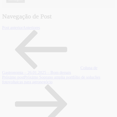
Navegação de Post
Post anterior
Anteriores
Coluna de
Gastronomia – 26.01.2025 – Bom demais
Próximo post
Próximo
Soprano amplia portfólio de soluções
fotovoltaicas para agronegócio