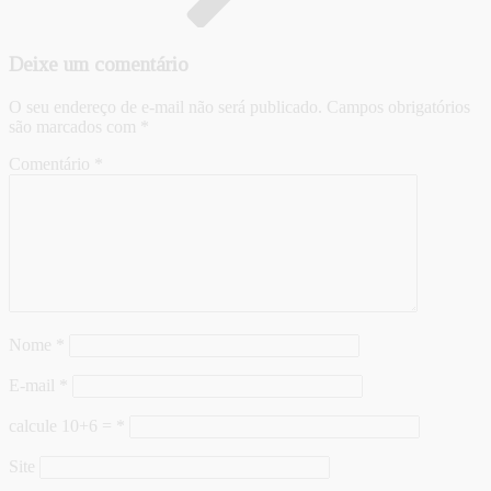
Deixe um comentário
O seu endereço de e-mail não será publicado.
Campos obrigatórios
são marcados com
*
Comentário
*
Nome
*
E-mail
*
calcule 10+6 =
*
Site