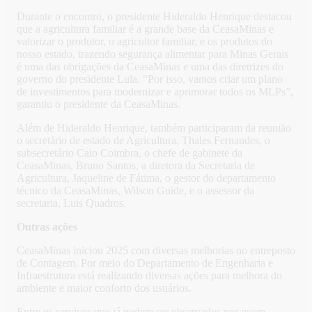
Durante o encontro, o presidente Hideraldo Henrique destacou
que a agricultura familiar é a grande base da CeasaMinas e
valorizar o produtor, o agricultor familiar, e os produtos do
nosso estado, trazendo segurança alimentar para Minas Gerais
é uma das obrigações da CeasaMinas e uma das diretrizes do
governo do presidente Lula. “Por isso, vamos criar um plano
de investimentos para modernizar e aprimorar todos os MLPs”,
garantiu o presidente da CeasaMinas.
Além de Hideraldo Henrique, também participaram da reunião
o secretário de estado de Agricultura, Thales Fernandes, o
subsecretário Caio Coimbra, o chefe de gabinete da
CeasaMinas, Bruno Santos, a diretora da Secretaria de
Agricultura, Jaqueline de Fátima, o gestor do departamento
técnico da CeasaMinas, Wilson Guide, e o assessor da
secretaria, Luis Quadros.
Outras ações
CeasaMinas iniciou 2025 com diversas melhorias no entreposto
de Contagem. Por meio do Departamento de Engenharia e
Infraestrutura está realizando diversas ações para melhora do
ambiente e maior conforto dos usuários.
Entre os serviços que já podem ser observados por quem