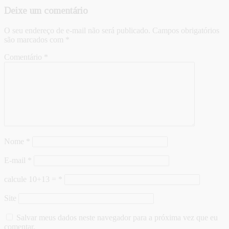
Deixe um comentário
O seu endereço de e-mail não será publicado.
Campos obrigatórios
são marcados com
*
Comentário
*
Nome
*
E-mail
*
calcule 10+13 =
*
Site
Salvar meus dados neste navegador para a próxima vez que eu
comentar.