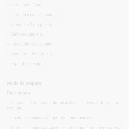
– ½ xícara de água
– 2 colheres (sopa) manteiga
– 1 cebola e Alho picado
– Tempero alho e sal
– 4 medalhões de salmão
– Queijo ralado (a gosto)
– Espinafre selvagem
Modo de preparo:
Purê batata
– Em panela com água coloque as batatas e leve ao fogo para
cozinha.
– Cozinhe as batatas até que fique bem macias.
– Retire as batatas da água e descasque ainda quente e esprema