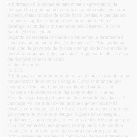
A hidratação é fundamental para evitar o agravamento da
doença. Um problema puxa o outro – quanto mais gente com
suspeita, mais unidades de saúde ficam lotadas. A calculadora
também vai agilizar o tempo do atendimento médico e
desafogar as unidades que atendem pelo Sistema Único de
Saúde (SUS) da cidade
Segundo a Secretaria de Saúde do município, a ferramenta é
“exclusivamente para utilização de médicos”. “Ela auxilia na
avaliação da gravidade da doença e na agilidade na tomada de
decisão no tratamento dos pacientes”, o que vai facilitar o dia a
dia dos profissionais de saúde
Vacina disponível
no SUS
A hidratação é muito importante no tratamento, mas também há
outras formas de se evitar a dengue. Como se imunizar, por
exemplo. Neste ano, Contagem aplicou 2.044 doses em
crianças e adolescentes com idades entre dez e 14 anos.
A vacina está disponível nas unidades de saúde da cidade. “A
vacinação vai ser fundamental porque a gente convive há
décadas com dengue aqui no Brasil e todo ano a gente sofre em
grau menor ou maior com dengue. A gente não conseguiu,
infelizmente, como população, evitar o Aedes. Ele continua por
aí. A campanha está, aos poucos, se ampliando e deixando a
população imunizada, protegida contra esse vírus para que
formas graves não aconteçam com necessidade de internação e