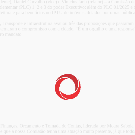
nte), Daniel Carvalho (vice) e Vinícius faria (relator) – a Comissão de
complementar (PLC) 1, 2 e 3 do poder Executivo; além do PLC 01/2025 e
feitura e para benefícios no IPTU de imóveis afetados por obras públi
Transporte e Infraestrutura avaliou três das proposições que passaram 
xternaram o compromisso com a cidade. “É um orgulho e uma responsabi
iro mandato.
Finanças, Orçamento e Tomada de Contas, liderada por Moara Saboia e c
de que a nossa Comissão tenha uma atuação muito presente, já que todos