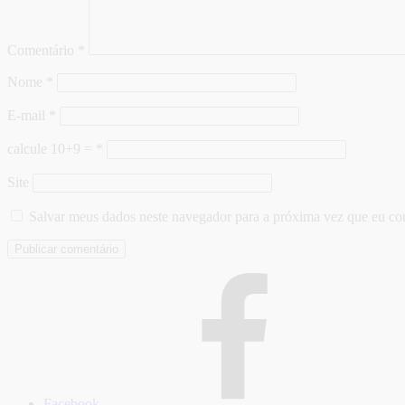
Comentário
*
Nome
*
E-mail
*
calcule 10+9 =
*
Site
Salvar meus dados neste navegador para a próxima vez que eu co
Facebook