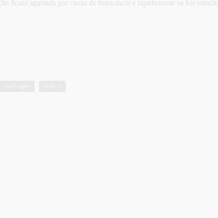
ão ficará agarrada por causa de burocracia e rapidamente as leis estar
Contagem
Política
,