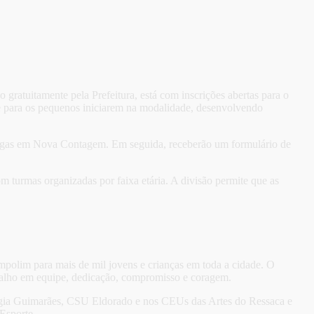
gratuitamente pela Prefeitura, está com inscrições abertas para o
e para os pequenos iniciarem na modalidade, desenvolvendo
vagas em Nova Contagem. Em seguida, receberão um formulário de
turmas organizadas por faixa etária. A divisão permite que as
polim para mais de mil jovens e crianças em toda a cidade. O
balho em equipe, dedicação, compromisso e coragem.
 Lígia Guimarães, CSU Eldorado e nos CEUs das Artes do Ressaca e
Esporte.