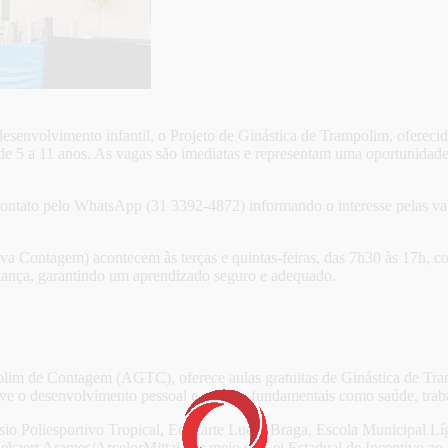
senvolvimento infantil, o Projeto de Ginástica de Trampolim, oferecido 
e 5 a 11 anos. As vagas são imediatas e representam uma oportunidad
 contato pelo WhatsApp (31 3392-4872) informando o interesse pelas 
ontagem) acontecem às terças e quintas-feiras, das 7h30 às 17h, com 
riança, garantindo um aprendizado seguro e adequado.
olim de Contagem (AGTC), oferece aulas gratuitas de Ginástica de Tram
ove o desenvolvimento pessoal e valores fundamentais como saúde, tra
násio Poliesportivo Tropical, Educarte Lucas Braga, Escola Municipal
kaert Arames/ArcelorMittal por meio da Lei Estadual de Incentivo ao 