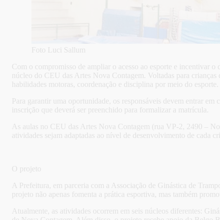
Foto Luci Sallum
Com o compromisso de ampliar o acesso ao esporte e incentivar o de
núcleo do CEU das Artes Nova Contagem. Voltadas para crianças d
habilidades motoras, coordenação e disciplina por meio do esporte.
Para garantir uma oportunidade, os responsáveis devem entrar em
inscrição que deverá ser preenchido para formalizar a matrícula.
As aulas no CEU das Artes Nova Contagem (rua VP-2, 2490 – Nova C
atividades sejam adaptadas ao nível de desenvolvimento de cada c
O projeto
A Prefeitura, em parceria com a Associação de Ginástica de Tramp
projeto não apenas fomenta a prática esportiva, mas também prom
Atualmente, as atividades ocorrem em seis núcleos diferentes: Gi
de Nova Contagem. Além disso, o projeto recebe apoio da Belgo Be