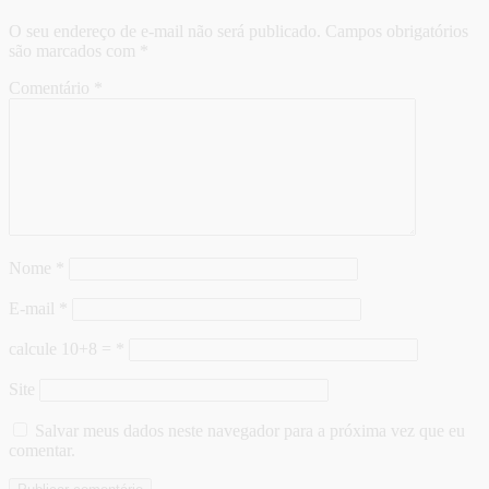
O seu endereço de e-mail não será publicado.
Campos obrigatórios
são marcados com
*
Comentário
*
Nome
*
E-mail
*
calcule 10+8 =
*
Site
Salvar meus dados neste navegador para a próxima vez que eu
comentar.