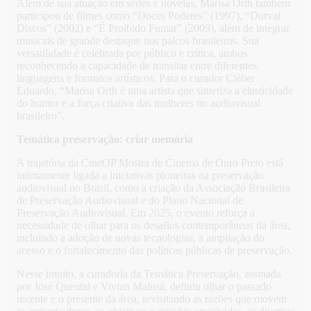
Além de sua atuação em séries e novelas, Marisa Orth também
participou de filmes como “Doces Poderes” (1997), “Durval
Discos” (2002) e “É Proibido Fumar” (2009), além de integrar
musicais de grande destaque nos palcos brasileiros. Sua
versatilidade é celebrada por público e crítica, ambos
reconhecendo a capacidade de transitar entre diferentes
linguagens e formatos artísticos. Para o curador Cléber
Eduardo, “Marisa Orth é uma artista que sintetiza a elasticidade
do humor e a força criativa das mulheres no audiovisual
brasileiro”.
Temática preservação: criar memória
A trajetória da CineOP Mostra de Cinema de Ouro Preto está
intimamente ligada a iniciativas pioneiras na preservação
audiovisual no Brasil, como a criação da Associação Brasileira
de Preservação Audiovisual e do Plano Nacional de
Preservação Audiovisual. Em 2025, o evento reforça a
necessidade de olhar para os desafios contemporâneos da área,
incluindo a adoção de novas tecnologias, a ampliação do
acesso e o fortalecimento das políticas públicas de preservação.
Nesse intuito, a curadoria da Temática Preservação, assinada
por José Quental e Vivian Malusá, definiu olhar o passado
recente e o presente da área, revisitando as razões que movem