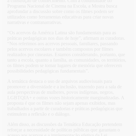
a construção de conhecimento. Com a continuidade do
Programa Nacional de Cinema na Escola, a Mostra busca
aprofundar a discussão sobre como os filmes podem ser
utilizados como ferramentas educativas para criar novas
narrativas e contranarrativas.
“Os acervos da América Latina são fundamentais para as
práticas pedagógicas nos dias de hoje”, afirmam as curadoras.
“Nos referimos aos acervos pessoais, familiares, passando
pelos acervos escolares e também compostos por filmes
realizados por cineastas. Estamos considerando, portanto, que
tanto a escola, quanto a família, as comunidades, os territórios,
os filmes podem se tornar lugares de memória que oferecem
possibilidades pedagógicas fundamentais”.
A temática destaca o uso de arquivos audiovisuais para
promover a diversidade e a inclusão, trazendo para a sala de
aula perspectivas de mulheres, povos indígenas, negros,
LGBTQIA+ e outras vozes historicamente marginalizadas. A
proposta é que os filmes não sejam apenas exibidos, mas
trabalhados a partir de curadorias e práticas pedagógicas que
estimulem a reflexão e o diálogo.
Além disso, as discussões da Temática Educação pretendem
reforçar a necessidade de políticas públicas que garantam o
acesso aos acervos e a implementação efetiva da Lei