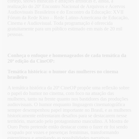
cortejo, shows musicais e atrações artísticas e, ainda, a
realização do 20º Encontro Nacional de Arquivos e Acervos
Audiovisuais Brasileiros e do Encontro da Educação: XVII
Fórum da Rede Kino – Rede Latino-Americana de Educação,
Cinema e Audiovisual. Toda programação é oferecida
gratuitamente para um público estimado em mais de 20 mil
pessoas.
Conheça o enfoque e homenageados de cada temática da
20ª edição da CineOP:
Temática histórica: o humor das mulheres no cinema
brasileiro
A temática histórica da 20ª CineOP propõe uma reflexão sobre
o papel do humor no cinema, com foco na atuação das
mulheres, tanto na frente quanto nos bastidores das produções
audiovisuais. O humor enquanto linguagem cinematográfica
sempre desempenhou papel importante no Brasil, e as mulheres
historicamente enfrentaram desafios para se destacarem nesse
território, marcado pelo protagonismo masculino. A Mostra de
Ouro Preto pretende então destacar como o fazer rir foi sendo
ocupado por vozes e presenças femininas, transformando
estereótipos e ampliando as possibilidades narrativas.