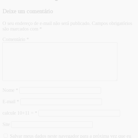
Deixe um comentário
O seu endereço de e-mail não será publicado.
Campos obrigatórios
são marcados com
*
Comentário
*
Nome
*
E-mail
*
calcule 10+11 =
*
Site
Salvar meus dados neste navegador para a próxima vez que eu