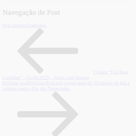
Navegação de Post
Post anterior
Anteriores
Coluna “Uai Bora
Cozinhar” – 01.06.2025 – Arroz com banana
Próximo post
Próximo
Boticário possui mais de 20 opções de kits e
combos para o Dia dos Namorados