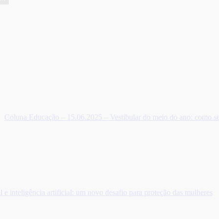
Coluna Educação – 15.06.2025 – Vestibular do meio do ano: como se
e inteligência artificial: um novo desafio para proteção das mulheres