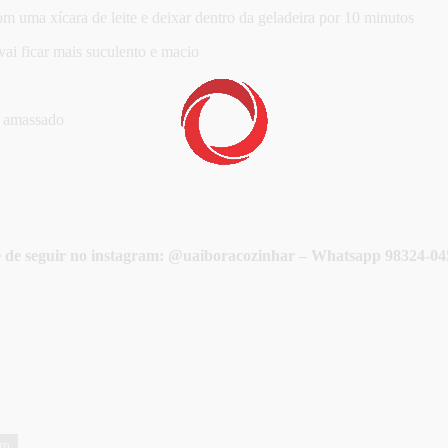
com uma xícara de leite e deixar dentro da geladeira por 10 minutos
vai ficar mais suculento e macio
o amassado
e de seguir no instagram: @uaiboracozinhar – Whatsapp 98324-045
em