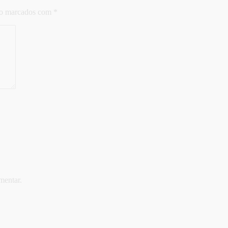
ão marcados com
*
mentar.