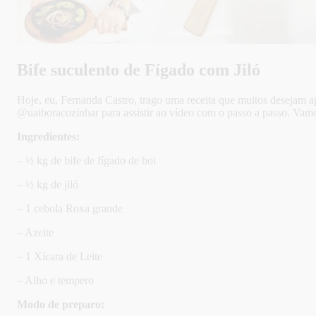
Bife suculento de Fígado com Jiló
Hoje, eu, Fernanda Castro, trago uma receita que muitos desejam apr
@uaiboracozinhar para assistir ao vídeo com o passo a passo. Vamo
Ingredientes:
– ½ kg de bife de fígado de boi
– ½ kg de jiló
– 1 cebola Roxa grande
– Azeite
– 1 Xícara de Leite
– Alho e tempero
Modo de preparo: