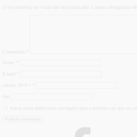
O seu endereço de e-mail não será publicado.
Campos obrigatórios s
Comentário
*
Nome
*
E-mail
*
calcule 10+9 =
*
Site
Salvar meus dados neste navegador para a próxima vez que eu co