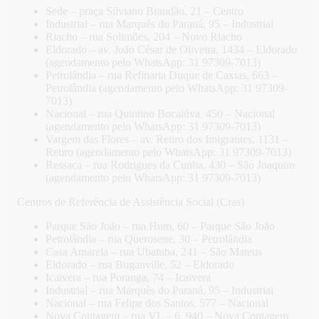
Sede – praça Silviano Brandão, 21 – Centro
Industrial – rua Marquês do Paraná, 95 – Industrial
Riacho – rua Solimões, 204 – Novo Riacho
Eldorado – av. João César de Oliveira, 1434 – Eldorado
(agendamento pelo WhatsApp: 31 97309-7013)
Petrolândia – rua Refinaria Duque de Caxias, 663 –
Petrolândia (agendamento pelo WhatsApp: 31 97309-
7013)
Nacional – rua Quintino Bocaiúva, 450 – Nacional
(agendamento pelo WhatsApp: 31 97309-7013)
Vargem das Flores – av. Retiro dos Imigrantes, 1131 –
Retiro (agendamento pelo WhatsApp: 31 97309-7013)
Ressaca – rua Rodrigues da Cunha, 430 – São Joaquim
(agendamento pelo WhatsApp: 31 97309-7013)
Centros de Referência de Assistência Social (Cras)
Parque São João – rua Hum, 60 – Parque São João
Petrolândia – rua Querosene, 30 – Petrolândia
Casa Amarela – rua Ubatuba, 241 – São Mateus
Eldorado – rua Buganville, 52 – Eldorado
Icaivera – rua Poranga, 74 – Icaivera
Industrial – rua Marquês do Paraná, 95 – Industrial
Nacional – rua Felipe dos Santos, 577 – Nacional
Nova Contagem – rua VL – 6, 940 – Nova Contagem