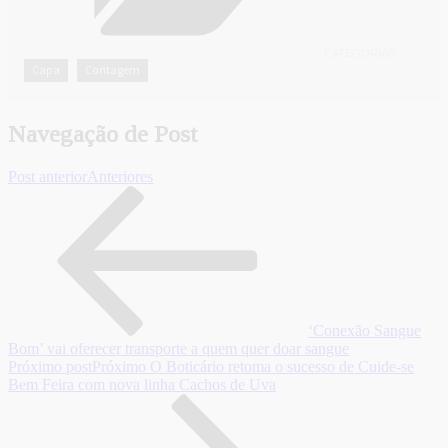
CATEGORIAS
Capa
Contagem
,
Navegação de Post
Post anterior
Anteriores
‘Conexão Sangue
Bom’ vai oferecer transporte a quem quer doar sangue
Próximo post
Próximo
O Boticário retoma o sucesso de Cuide-se
Bem Feira com nova linha Cachos de Uva