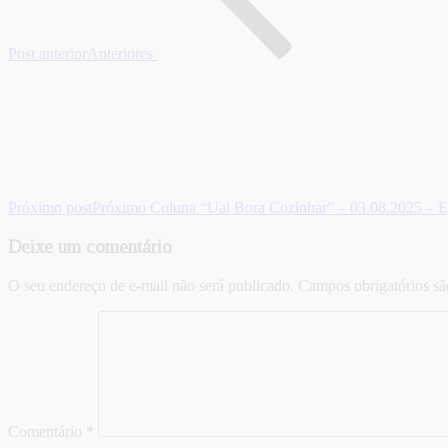
Post anterior
Anteriores
Próximo post
Próximo
Coluna “Uai Bora Cozinhar” – 03.08.2025 – E
Deixe um comentário
O seu endereço de e-mail não será publicado.
Campos obrigatórios s
Comentário
*