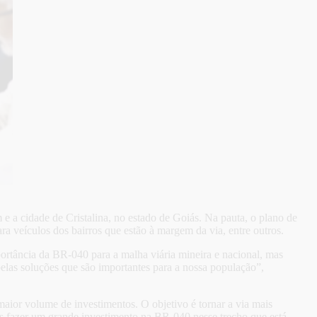
e a cidade de Cristalina, no estado de Goiás. Na pauta, o plano de
ra veículos dos bairros que estão à margem da via, entre outros.
ortância da BR-040 para a malha viária mineira e nacional, mas
las soluções que são importantes para a nossa população”,
aior volume de investimentos. O objetivo é tornar a via mais
os fazer um grande investimento na BR-040 nesse trecho que está