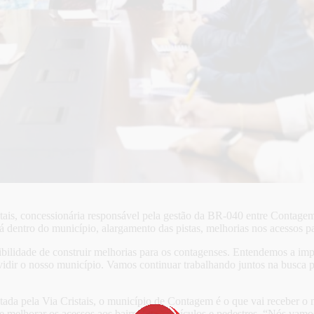
tais, concessionária responsável pela gestão da BR-040 entre Contagem 
á dentro do município, alargamento das pistas, melhorias nos acessos pa
ibilidade de construir melhorias para os contagenses. Entendemos a imp
ir o nosso município. Vamos continuar trabalhando juntos na busca pe
da pela Via Cristais, o município de Contagem é o que vai receber o m
 e melhorar os acessos aos bairros para veículos e pedestres. “Nós vam