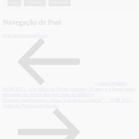
Capa
Contagem
Economia
,
,
Navegação de Post
Post anterior
Anteriores
Coluna Mulher –
10.08.2025 – Lei Maria da Penha completa 19 anos e o Brasil ainda
apresenta um retrato doloroso para as mulheres
Próximo post
Próximo
Coluna “Uai Bora Cozinhar” – 10.08.2025 –
Arroz da Patroa com Salmão