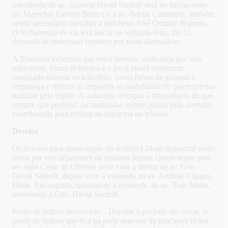
interditado da av. General David Sarnoff será no trecho entre
av. Marechal Castelo Branco e a av. Babita Camargos, também
sendo necessário interditar a trincheira José Quintão Romero.
O fechamento da via terá início na segunda-feira, dia 11,
devendo os motoristas optarem por rotas alternativas.
A Transcon informou que estes desvios, realizados por vias
adjacentes, foram definidos e o local estará totalmente
sinalizado durante os trabalhos, como forma de garantir a
segurança e reduzir os impactos na mobilidade de quem precisa
transitar pela região. A autarquia reforçou a importância de que,
sempre que possível, os motoristas evitem passar pela avenida,
contribuindo para reduzir os impactos no trânsito.
Desvios
Os desvios para quem segue no sentido Cidade Industrial serão
feitos por vias adjacentes da seguinte forma: Quem segue pela
av. João César de Oliveira deve virar à direita na av. Gen.
David Sarnoff, depois virar à esquerda na av. Antônio Chagas
Diniz. Em seguida, novamente à esquerda, na av. Tom Jobim,
retornando à Gen. David Sarnoff.
Ponto de ônibus desativado – Durante o período das obras, o
ponto de ônibus que fica na parte superior da trincheira ficará