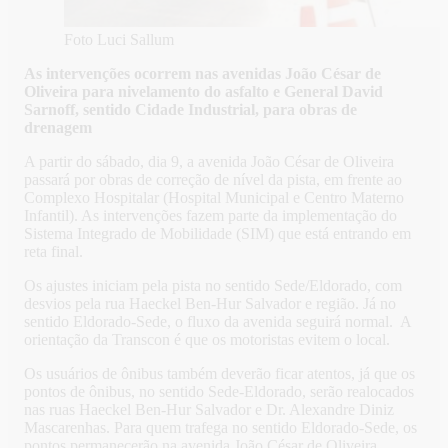
Foto Luci Sallum
As intervenções ocorrem nas avenidas João César de
Oliveira para nivelamento do asfalto e General David
Sarnoff, sentido Cidade Industrial, para obras de
drenagem
A partir do sábado, dia 9, a avenida João César de Oliveira
passará por obras de correção de nível da pista, em frente ao
Complexo Hospitalar (Hospital Municipal e Centro Materno
Infantil). As intervenções fazem parte da implementação do
Sistema Integrado de Mobilidade (SIM) que está entrando em
reta final.
Os ajustes iniciam pela pista no sentido Sede/Eldorado, com
desvios pela rua Haeckel Ben-Hur Salvador e região. Já no
sentido Eldorado-Sede, o fluxo da avenida seguirá normal. A
orientação da Transcon é que os motoristas evitem o local.
Os usuários de ônibus também deverão ficar atentos, já que os
pontos de ônibus, no sentido Sede-Eldorado, serão realocados
nas ruas Haeckel Ben-Hur Salvador e Dr. Alexandre Diniz
Mascarenhas. Para quem trafega no sentido Eldorado-Sede, os
pontos permanecerão na avenida João César de Oliveira.