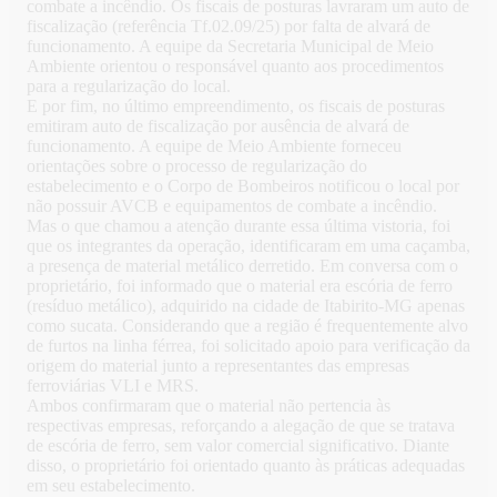
combate a incêndio. Os fiscais de posturas lavraram um auto de
fiscalização (referência Tf.02.09/25) por falta de alvará de
funcionamento. A equipe da Secretaria Municipal de Meio
Ambiente orientou o responsável quanto aos procedimentos
para a regularização do local.
E por fim, no último empreendimento, os fiscais de posturas
emitiram auto de fiscalização por ausência de alvará de
funcionamento. A equipe de Meio Ambiente forneceu
orientações sobre o processo de regularização do
estabelecimento e o Corpo de Bombeiros notificou o local por
não possuir AVCB e equipamentos de combate a incêndio.
Mas o que chamou a atenção durante essa última vistoria, foi
que os integrantes da operação, identificaram em uma caçamba,
a presença de material metálico derretido. Em conversa com o
proprietário, foi informado que o material era escória de ferro
(resíduo metálico), adquirido na cidade de Itabirito-MG apenas
como sucata. Considerando que a região é frequentemente alvo
de furtos na linha férrea, foi solicitado apoio para verificação da
origem do material junto a representantes das empresas
ferroviárias VLI e MRS.
Ambos confirmaram que o material não pertencia às
respectivas empresas, reforçando a alegação de que se tratava
de escória de ferro, sem valor comercial significativo. Diante
disso, o proprietário foi orientado quanto às práticas adequadas
em seu estabelecimento.