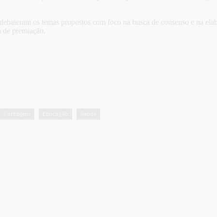
e debateram os temas propostos com foco na busca de consenso e na el
a de premiação.
Contagem
Educação
Saúde
,
,