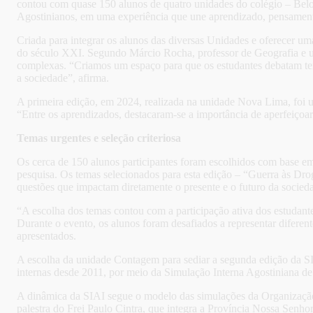
contou com quase 150 alunos de quatro unidades do colégio – Bel
Agostinianos, em uma experiência que une aprendizado, pensamento
Criada para integrar os alunos das diversas Unidades e oferecer um
do século XXI. Segundo Márcio Rocha, professor de Geografia e u
complexas. “Criamos um espaço para que os estudantes debatam tem
a sociedade”, afirma.
A primeira edição, em 2024, realizada na unidade Nova Lima, foi u
“Entre os aprendizados, destacaram-se a importância de aperfeiçoar
Temas urgentes e seleção criteriosa
Os cerca de 150 alunos participantes foram escolhidos com base e
pesquisa. Os temas selecionados para esta edição – “Guerra às D
questões que impactam diretamente o presente e o futuro da socied
“A escolha dos temas contou com a participação ativa dos estudant
Durante o evento, os alunos foram desafiados a representar diferen
apresentados.
A escolha da unidade Contagem para sediar a segunda edição da SIAI
internas desde 2011, por meio da Simulação Interna Agostiniana d
A dinâmica da SIAI segue o modelo das simulações da Organizaçã
palestra do Frei Paulo Cintra, que integra a Província Nossa Senh