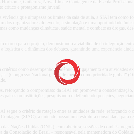
o Horizonte, Gutierrez, Nova Lima e Contagem e da Escola Profission
 crítico e protagonismo juvenil.
a vivência que ultrapassa os limites da sala de aula, a SIAI tem como 
m dos organizadores do evento, a simulação é uma oportunidade única 
as como mudanças climáticas, saúde mental e combate às drogas, dese
m marco para o projeto, demonstrando a viabilidade da integração entre
 a logística e a dinâmica dos debates, garantindo uma experiência ainda
m critérios como desempenho acadêmico, engajamento em atividades extr
rogas” (Congresso Nacional), “Saúde mental como prioridade global” (
ade.
es, reforçando o compromisso da SIAI em promover a conscientização, a 
tes países ou instituições, pesquisando e defendendo posições, negocia
 segue o critério de rotação entre as unidades da rede, reforçando o c
e Contagem (SIAC), a unidade possui uma estrutura consolidada para re
o das Nações Unidas (ONU), com abertura, sessões de comitês, negoci
ora da Consolação do Brasil – responsável pela mantenedora do Colégio 