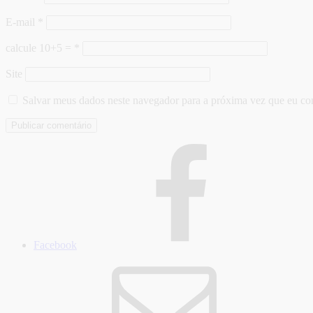
E-mail
*
calcule 10+5 =
*
Site
Salvar meus dados neste navegador para a próxima vez que eu co
Facebook