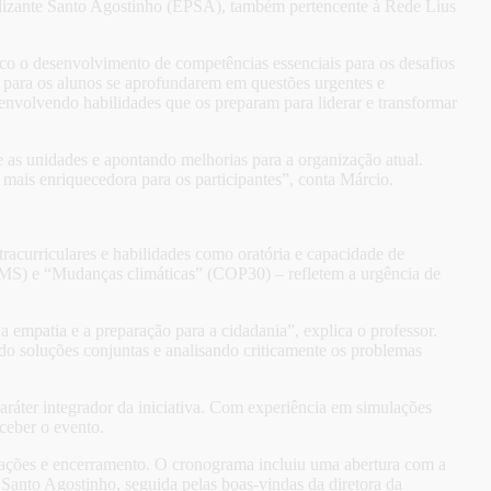
alizante Santo Agostinho (EPSA), também pertencente à Rede Lius
foco o desenvolvimento de competências essenciais para os desafios
para os alunos se aprofundarem em questões urgentes e
nvolvendo habilidades que os preparam para liderar e transformar
 as unidades e apontando melhorias para a organização atual.
 mais enriquecedora para os participantes”, conta Márcio.
acurriculares e habilidades como oratória e capacidade de
OMS) e “Mudanças climáticas” (COP30) – refletem a urgência de
empatia e a preparação para a cidadania”, explica o professor.
ndo soluções conjuntas e analisando criticamente os problemas
aráter integrador da iniciativa. Com experiência em simulações
ceber o evento.
ações e encerramento. O cronograma incluiu uma abertura com a
Santo Agostinho, seguida pelas boas-vindas da diretora da