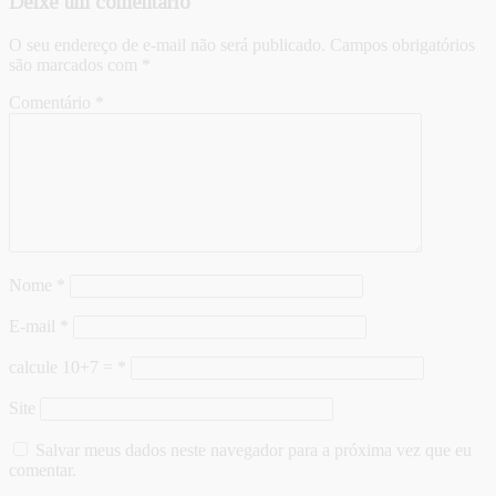
Deixe um comentário
O seu endereço de e-mail não será publicado.
Campos obrigatórios
são marcados com
*
Comentário
*
Nome
*
E-mail
*
calcule 10+7 =
*
Site
Salvar meus dados neste navegador para a próxima vez que eu
comentar.