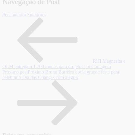
Navegação de Post
Post anterior
Anteriores
RHI Magnesita e
OLM entregam 1.700 mudas para projetos em Contagem
Próximo post
Próximo
Bruno Barreiro apoia grande festa para
celebrar o Dia das Crianças com alegria