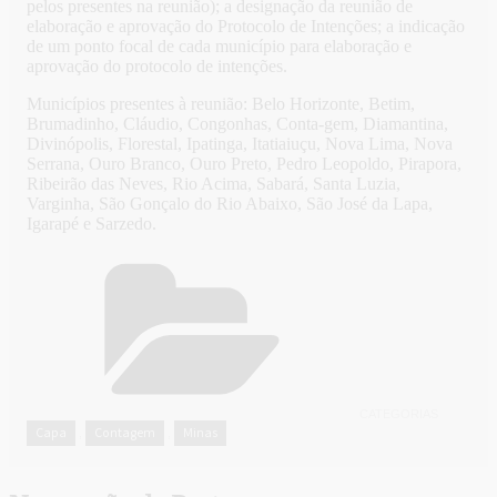
pelos presentes na reunião); a designação da reunião de
elaboração e aprovação do Protocolo de Intenções; a indicação
de um ponto focal de cada município para elaboração e
aprovação do protocolo de intenções.
Municípios presentes à reunião: Belo Horizonte, Betim,
Brumadinho, Cláudio, Congonhas, Conta-gem, Diamantina,
Divinópolis, Florestal, Ipatinga, Itatiaiuçu, Nova Lima, Nova
Serrana, Ouro Branco, Ouro Preto, Pedro Leopoldo, Pirapora,
Ribeirão das Neves, Rio Acima, Sabará, Santa Luzia,
Varginha, São Gonçalo do Rio Abaixo, São José da Lapa,
Igarapé e Sarzedo.
CATEGORIAS
Capa
Contagem
Minas
,
,