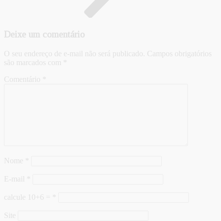
Deixe um comentário
O seu endereço de e-mail não será publicado.
Campos obrigatórios
são marcados com
*
Comentário
*
Nome
*
E-mail
*
calcule 10+6 =
*
Site