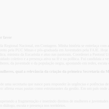
or favor
 Regional Nacional, em Contagem. Minha história se entrelaça com as ru
ireito pela PUC Minas e pós-graduada em Juventudes pela FAJE. Hoje s
ca, ministra da Eucaristia e atuo nas pastorais. Coordenei a Pastoral
dado coletivo e a presença ativa na fé e na política. Fui candidata a
lheres, da juventude e da população negra, apostando em redes, escuta 
lheres, qual a relevância da criação da primeira Secretaria da M
 de uma secretaria que nasce para responder às urgências e potências 
 afirma essas pautas como estruturantes da gestão. Em um país onde a vi
s, superando a fragmentação e inserindo direitos de mulheres e juventudes
iálogo, escuta e presença nos territórios.