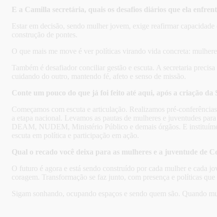
E a Camilla secretária, quais os desafios diários que ela enfren
Estar em decisão, sendo mulher jovem, exige reafirmar capacidade
construção de pontes.
O que mais me move é ver políticas virando vida concreta: mulher
Também é desafiador conciliar gestão e escuta. A secretaria precisa
cuidando do outro, mantendo fé, afeto e senso de missão.
Conte um pouco do que já foi feito até aqui, após a criação da
Começamos com escuta e articulação. Realizamos pré-conferências na
a etapa nacional. Levamos as pautas de mulheres e juventudes para 
DEAM, NUDEM, Ministério Público e demais órgãos. E instituímos a
escuta em política e participação em ação.
Qual o recado você deixa para as mulheres e a juventude de 
O futuro é agora e está sendo construído por cada mulher e cada j
coragem. Transformação se faz junto, com presença e políticas que 
Sigam sonhando, ocupando espaços e sendo quem são. Quando mulh