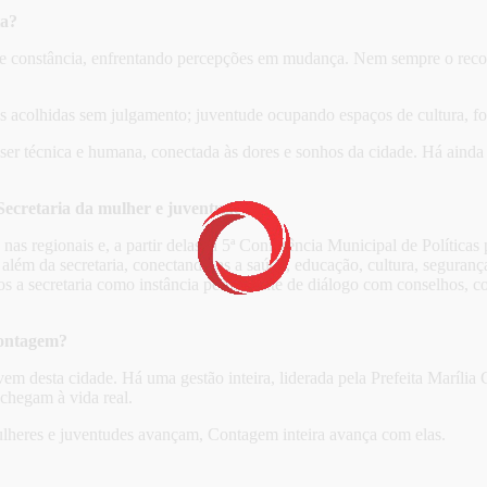
ta?
 e constância, enfrentando percepções em mudança. Nem sempre o reconh
es acolhidas sem julgamento; juventude ocupando espaços de cultura, 
 ser técnica e humana, conectada às dores e sonhos da cidade. Há ainda
 Secretaria da mulher e juventude.
s regionais e, a partir delas, a 5ª Conferência Municipal de Políticas
além da secretaria, conectando-as a saúde, educação, cultura, seguranç
 secretaria como instância permanente de diálogo com conselhos, comi
Contagem?
ovem desta cidade. Há uma gestão inteira, liderada pela Prefeita Maríl
chegam à vida real.
eres e juventudes avançam, Contagem inteira avança com elas.