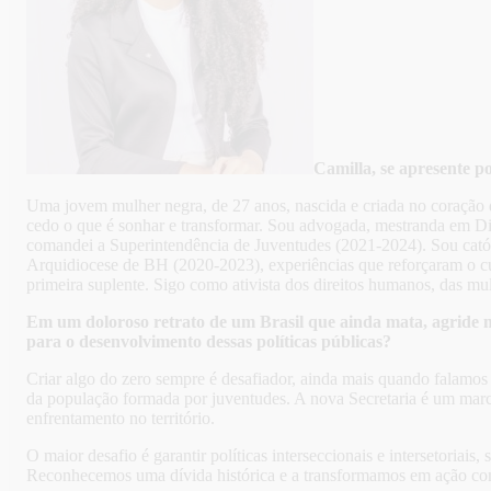
Camilla, se apresente p
Uma jovem mulher negra, de 27 anos, nascida e criada no coração da
cedo o que é sonhar e transformar. Sou advogada, mestranda em D
comandei a Superintendência de Juventudes (2021-2024). Sou católi
Arquidiocese de BH (2020-2023), experiências que reforçaram o cui
primeira suplente. Sigo como ativista dos direitos humanos, das mu
Em um doloroso retrato de um Brasil que ainda mata, agride mu
para o desenvolvimento dessas políticas públicas?
Criar algo do zero sempre é desafiador, ainda mais quando falamos
da população formada por juventudes. A nova Secretaria é um marco:
enfrentamento no território.
O maior desafio é garantir políticas interseccionais e intersetoriai
Reconhecemos uma dívida histórica e a transformamos em ação com d