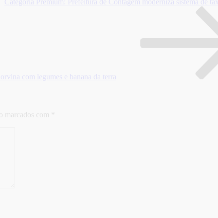
Categoria Premium: Prefeitura de Contagem moderniza sistema de táx
orvina com legumes e banana da terra
ão marcados com
*