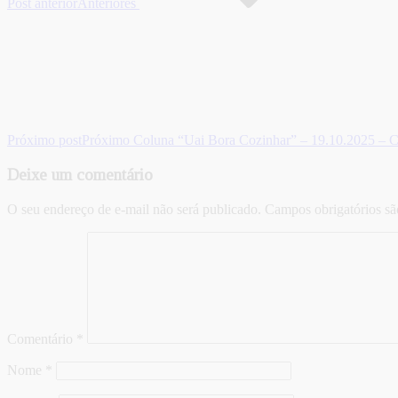
Post anterior
Anteriores
Próximo post
Próximo
Coluna “Uai Bora Cozinhar” – 19.10.2025 – C
Deixe um comentário
O seu endereço de e-mail não será publicado.
Campos obrigatórios s
Comentário
*
Nome
*