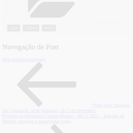
CATEGORIAS
Capa
Cultura
Minas
,
,
Navegação de Post
Post anterior
Anteriores
“Peter Pan” aterrissa
em Contagem, neste domingo, dia 2 de novembro
Próximo post
Próximo
Coluna Mulher – 08.11.2025 – Patrulha da
Mulher: proteger e transformar vidas