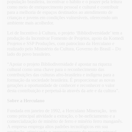
população brasileira, incentivar o hábito e o prazer pela leitura
como meio de enriquecimento pessoal e cultural e contribuir
para a melhoria de espaços destinados ao atendimento de
crianças e jovens em condições vulneráveis, oferecendo um
ambiente mais acolhedor.
Lei de Incentivo à Cultura, o projeto ‘Bibliodiversidade’ tem a
produção da Incentivar Fomento de Projetos, apoio da Komedi
Projetos e SSP Produções, com patrocínio da Herculano e
realizado pelo Ministério da Cultura, Governo do Brasil – Do
lado do povo brasileiro.
“Apoiar o projeto Bibliodiversidade é apostar na riqueza
cultural como uma chave para o reconhecimento das
contribuições das culturas afro-brasileira e indígena para a
formação da sociedade brasileira. É proporcionar as novas
gerações a oportunidade de conhecer e reconhecer o valor
desta contribuição e perpetuá-la através da arte e da cultura”.
Sobre a Herculano
Fundada em janeiro de 1992, a Herculano Mineração, tem
como principal atividade a extração, o be-neficiamento e a
comercialização de minério de ferro e minério ferro manganês.
A empresa emprega altos padrões tecnológicos em sua
produção, otimizando o aproveitamento do recurso mineral.