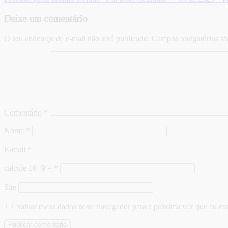
Deixe um comentário
O seu endereço de e-mail não será publicado.
Campos obrigatórios s
Comentário
*
Nome
*
E-mail
*
calcule 10+9 =
*
Site
Salvar meus dados neste navegador para a próxima vez que eu co