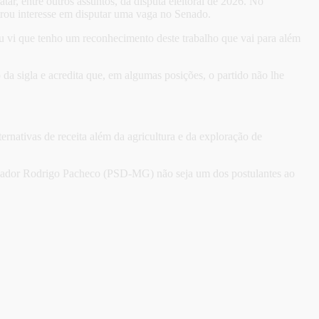
ar, entre outros assuntos, da disputa eleitoral de 2026. No
trou interesse em disputar uma vaga no Senado.
u vi que tenho um reconhecimento deste trabalho que vai para além
da sigla e acredita que, em algumas posições, o partido não lhe
ternativas de receita além da agricultura e da exploração de
senador Rodrigo Pacheco (PSD-MG) não seja um dos postulantes ao