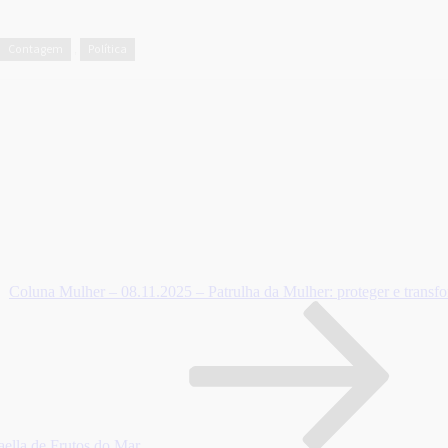
Contagem
Política
,
Coluna Mulher – 08.11.2025 – Patrulha da Mulher: proteger e transfo
ella de Frutos do Mar