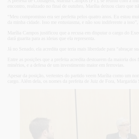
A prefeita de Contagem, Marília Campos (PT), se reuniu com a minist
encontro, realizado no final de outubro, Marília deixou claro que
“Meu compromisso era ser prefeita pelos quatro anos. Eu estou mu
da minha cidade. Isso me entusiasma, e não sou indiferente a isso”, 
Marília Campos justificou que a recusa em disputar o cargo do Exec
dará guarita para as ideias que ela representa.
Já no Senado, ela acredita que teria mais liberdade para “abraçar s
Entre as posições que a prefeita acredita destoarem da maioria dos f
minérios, e a defesa de um investimento maior em ferrovias.
Apesar da posição, vertentes do partido veem Marília como um no
cargo. Além dela, os nomes da prefeita de Juiz de Fora, Margarid