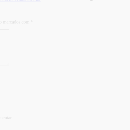
ão marcados com
*
mentar.