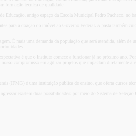
om formação técnica de qualidade.
 de Educação, antigo espaço da Escola Municipal Pedro Pacheco, no bai
ites para a doação do imóvel ao Governo Federal. A pasta também cuida
agem. É mais uma demanda da população que será atendida, além de uma
portunidades.
xpectativa é que o Instituto comece a funcionar já no próximo ano. P
do nosso compromisso em agilizar projetos que impactam diretamente a v
ais (IFMG) é uma instituição pública de ensino, que oferta cursos técn
ingressar existem duas possibilidades: por meio do Sistema de Seleção 