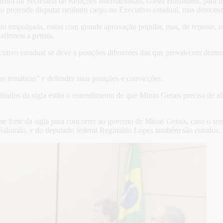
ra da Secretaria de Relações Internacionais, Gleisi Hoffmann, para trat
 não pretende disputar nenhum cargo no Executivo estadual, mas demons
ito empolgada, estou com grande aprovação popular, mas, de repente, e
afirmou a petista.
utivo estadual se deve a posições diferentes das que prevalecem dentro 
uas temáticas” e defender suas posições e convicções.
iliados da sigla estão o entendimento de que Minas Gerais precisa de al
me forte da sigla para concorrer ao governo de Minas Gerais, caso o 
a Salomão, e do deputado federal Reginaldo Lopes também são cotados.