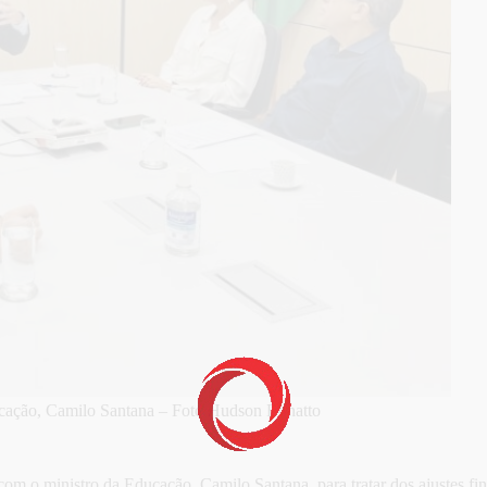
ucação, Camilo Santana – Foto Hudson Bonatto
com o ministro da Educação, Camilo Santana, para tratar dos ajustes fi