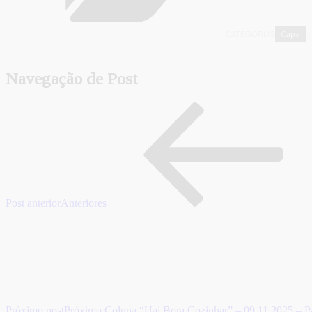
Capa
CATEGORIAS
,
Navegação de Post
Post anterior
Anteriores
Próximo post
Próximo
Coluna “Uai Bora Cozinhar” – 09.11.2025 – Pa