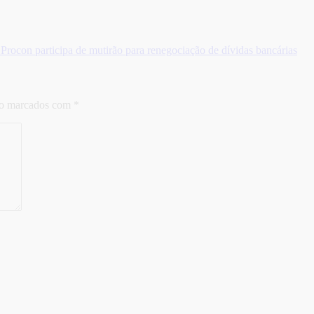
rocon participa de mutirão para renegociação de dívidas bancárias
ão marcados com
*