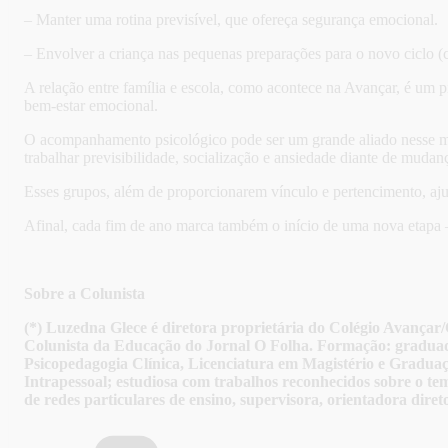
– Manter uma rotina previsível, que ofereça segurança emocional.
– Envolver a criança nas pequenas preparações para o novo ciclo (co
A relação entre família e escola, como acontece na Avançar, é um 
bem-estar emocional.
O acompanhamento psicológico pode ser um grande aliado nesse mom
trabalhar previsibilidade, socialização e ansiedade diante de mudan
Esses grupos, além de proporcionarem vínculo e pertencimento, aju
Afinal, cada fim de ano marca também o início de uma nova etapa 
Sobre a Colunista
(*) Luzedna Glece é diretora proprietária do Colégio Avan
Colunista da Educação do Jornal O Folha. Formação: graduada
Psicopedagogia Clínica, Licenciatura em Magistério e Graduaç
Intrapessoal; estudiosa com trabalhos reconhecidos sobre o tema
de redes particulares de ensino, supervisora, orientadora dir