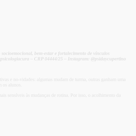
o socioemocional, bem-estar e fortalecimento de vínculos
adepsicologiacura – CRP 04444/25 – Instagram: @psidaycupertino
tativas e no-vidades: algumas mudam de turma, outras ganham uma
 os alunos.
is sensíveis às mudanças de rotina. Por isso, o acolhimento da