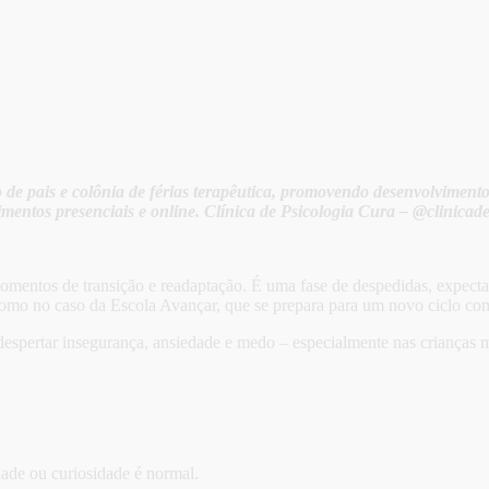
o de pais e colônia de férias terapêutica, promovendo desenvolviment
imentos presenciais e online. Clínica de Psicologia Cura – @clinic
momentos de transição e readaptação. É uma fase de despedidas, expec
omo no caso da Escola Avançar, que se prepara para um novo ciclo com
spertar insegurança, ansiedade e medo – especialmente nas crianças ma
dade ou curiosidade é normal.