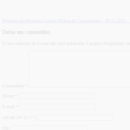
Próximo post
Próximo
Coluna Defesa do Consumidor – 09.11.2025 – P
Deixe um comentário
O seu endereço de e-mail não será publicado.
Campos obrigatórios s
Comentário
*
Nome
*
E-mail
*
calcule 10+12 =
*
Site