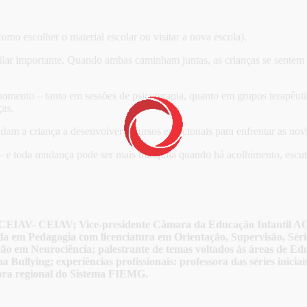
mo escolher o material escolar ou visitar a nova escola).
pilar importante. Quando ambas caminham juntas, as crianças se sentem
ento – tanto em sessões de psicoterapia, quanto em grupos terapêutic
ças.
dam a criança a desenvolver recursos emocionais para enfrentar as nov
– e toda mudança pode ser mais tranquila quando há acolhimento, escut
çar/CEIAV- CEIAV; Vice-presidente Câmara da Educação Infantil
 em Pedagogia com licenciatura em Orientação, Supervisão, Série
ão em Neurociência; palestrante de temas voltados às áreas de Ed
 Bullying; experiências profissionais: professora das séries inici
etora regional do Sistema FIEMG.