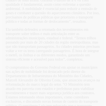
cidades de todo Brasil. Garantir o direito de ir e vir com
qualidade é fundamental, assim como enfrentar a questão
ambiental. A mobilidade é essencial para reduzir a emissão de
gases e combater a questão do aquecimento climático. Por isso,
precisamos de políticas públicas que priorizem o transporte
público e todas as formas de deslocamento”, ressaltou.
Ela também defendeu a retomada dos investimentos em
transporte sobre trilhos e mais articulação entre as
administrações municipais, estadual e federal. “Temos trilhos
passando por mais de 20 cidades da região metropolitana, mas
que não transportam passageiros. As cidades mineiras precisam
voltar a ver os trens carregando passageiros. É hora de integrar
o metrô, os ônibus e os diferentes modos, garantindo um
sistema eficiente e acessível para todos”, completou.
O compromisso do Governo Federal em apoiar os municípios
nas ações de mobilidade foi destacado pelo diretor do
Departamento de Infraestrutura do Ministério das Cidades,
Marcell Alexandre de Oliveira Costa, que anunciou avanços na
reformulação do marco legal do setor. “O Ministério tem
atuado em parceria com estados e prefeituras para viabilizar
investimentos e trazer mais segurança jurídica aos contratos.
Estamos retomando obras importantes, como corredores
exclusivos, e discutindo novas formas de custeio do transporte
público. O presidente Lula tem reforçado que o transporte