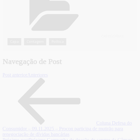
CATEGORIAS
Capa
Contagem
Política
,
,
Navegação de Post
Post anterior
Anteriores
Coluna Defesa do
Consumidor – 09.11.2025 – Procon participa de mutirão para
renegociação de dívidas bancárias
Próximo post
Próximo
Campanha de doação de sangue da Câmara