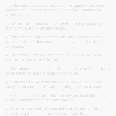
– Prefira sites oficiais e conhecidos – verifique se o endereço
começa com “https” e desconfie de domínios estranhos ou
recém-criados.
– Cuidado com promoções irresistíveis – se o preço parece
bom demais, provavelmente é golpe.
– Evite clicar em links de ofertas enviadas por mensagem ou
redes sociais – vá direto ao site da loja digitando o endereço no
navegador.
– Use cartões virtuais ou com limite reduzido – em caso de
vazamento, o prejuízo é limitado.
– Ative alertas no aplicativo do banco – assim você é notificado
de qualquer transação suspeita em tempo real.
– Prefira redes Wi-Fi conhecidas e seguras – evite finalizar
compras em redes públicas de shoppings, cafés ou aeroportos.
– Verifique o CNPJ e as políticas de devolução da loja – sites
falsos costumam omitir essas informações.
– Mantenha seu celular e computador atualizados – muitas
invasões exploram falhas de sistemas desatualizados.