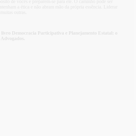
sito de vocês e preparem-se para ele. O caminho pode ser
tenham a ética e não abram mão da própria essência. Liderar
muitas outras.
ivro Democracia Participativa e Planejamento Estatal: o
i Advogados.