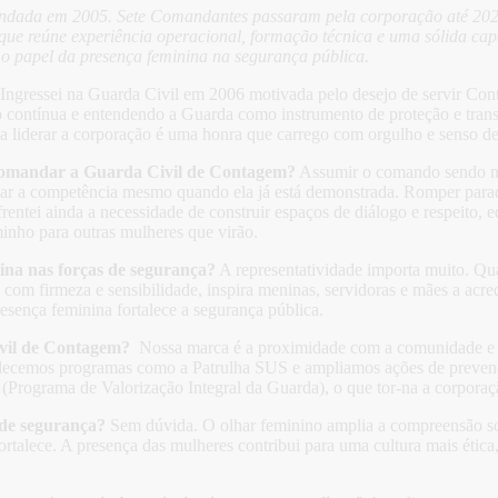
undada em 2005. Sete Comandantes passaram pela corporação até 20
que reúne experiência operacional, formação técnica e uma sólida cap
 o papel da presença feminina na segurança pública.
Ingressei na Guarda Civil em 2006 motivada pelo desejo de servir Con
o contínua e entendendo a Guarda como instrumento de proteção e trans
 a liderar a corporação é uma honra que carrego com orgulho e senso d
 comandar a Guarda Civil de Contagem?
Assumir o comando sendo mul
ar a competência mesmo quando ela já está demonstrada. Romper paradig
entei ainda a necessidade de construir espaços de diálogo e respeito, e
inho para outras mulheres que virão.
ina nas forças de segurança?
A representatividade importa muito. 
 com firmeza e sensibilidade, inspira meninas, servidoras e mães a acre
esença feminina fortalece a segurança pública.
Civil de Contagem?
Nossa marca é a proximidade com a comunidade e a
Fortalecemos programas como a Patrulha SUS e ampliamos ações de preve
Programa de Valorização Integral da Guarda), o que tor-na a corporaç
 de segurança?
Sem dúvida. O olhar feminino amplia a compreensão sob
rtalece. A presença das mulheres contribui para uma cultura mais ética