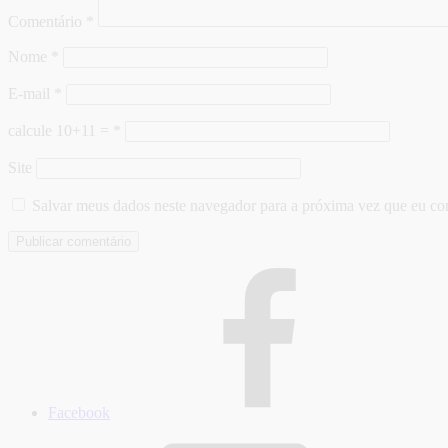
Comentário
*
Nome
*
E-mail
*
calcule 10+11 =
*
Site
Salvar meus dados neste navegador para a próxima vez que eu co
Facebook