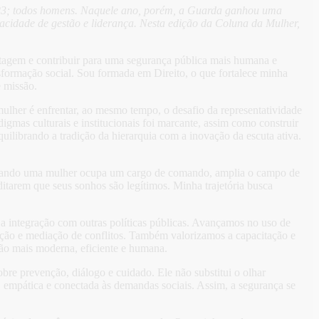
23; todos homens. Naquele ano, porém, a Guarda ganhou uma
acidade de gestão e liderança. Nesta edição da Coluna da Mulher,
tagem e contribuir para uma segurança pública mais humana e
formação social. Sou formada em Direito, o que fortalece minha
e missão.
her é enfrentar, ao mesmo tempo, o desafio da representatividade
mas culturais e institucionais foi marcante, assim como construir
quilibrando a tradição da hierarquia com a inovação da escuta ativa.
Quando uma mulher ocupa um cargo de comando, amplia o campo de
ditarem que seus sonhos são legítimos. Minha trajetória busca
 integração com outras políticas públicas. Avançamos no uso de
nção e mediação de conflitos. Também valorizamos a capacitação e
ão mais moderna, eficiente e humana.
re prevenção, diálogo e cuidado. Ele não substitui o olhar
, empática e conectada às demandas sociais. Assim, a segurança se