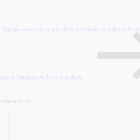
Especialistas alertam a população para cuidados com golpes na Black
isoto de Maracujá com Traíra em pedaços
ão marcados com
*