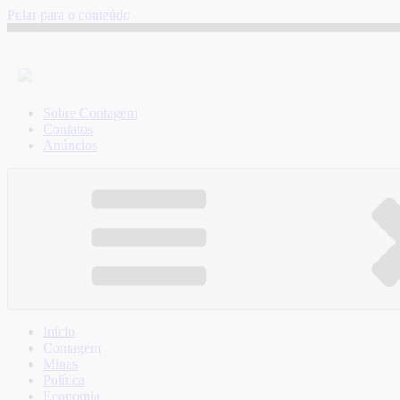
Pular para o conteúdo
Sobre Contagem
Contatos
Anúncios
Início
Contagem
Minas
Política
Economia