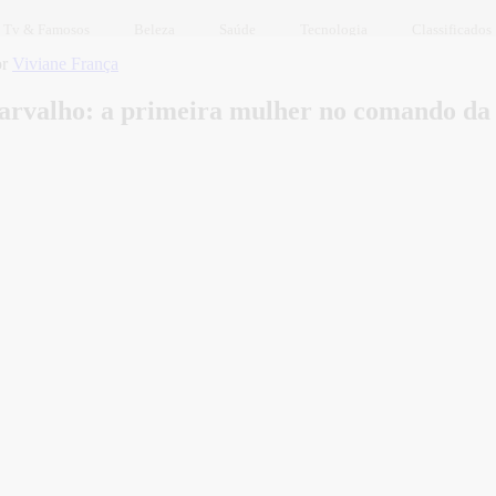
Tv & Famosos
Beleza
Saúde
Tecnologia
Classificados
or
Viviane França
Carvalho: a primeira mulher no comando d