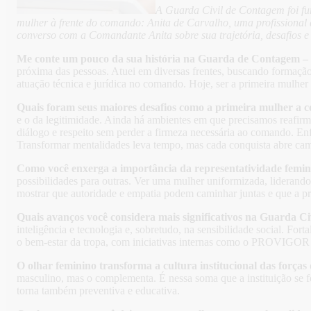
A Guarda Civil de Contagem foi f
mulher à frente do comando: Anita de Carvalho, uma profissional 
converso com a Comandante Anita sobre sua trajetória, desafios e
Me conte um pouco da sua história na Guarda de Contagem –
próxima das pessoas. Atuei em diversas frentes, buscando formaçã
atuação técnica e jurídica no comando. Hoje, ser a primeira mulher
Quais foram seus maiores desafios como a primeira mulher a
e o da legitimidade. Ainda há ambientes em que precisamos reafirm
diálogo e respeito sem perder a firmeza necessária ao comando. Enfr
Transformar mentalidades leva tempo, mas cada conquista abre cam
Como você enxerga a importância da representatividade femin
possibilidades para outras. Ver uma mulher uniformizada, liderando
mostrar que autoridade e empatia podem caminhar juntas e que a pr
Quais avanços você considera mais significativos na Guarda 
inteligência e tecnologia e, sobretudo, na sensibilidade social. 
o bem-estar da tropa, com iniciativas internas como o PROVIGOR (
O olhar feminino transforma a cultura institucional das forças
masculino, mas o complementa. É nessa soma que a instituição se fo
torna também preventiva e educativa.