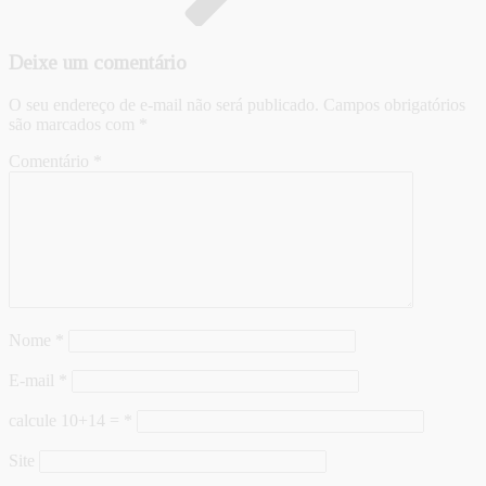
Deixe um comentário
O seu endereço de e-mail não será publicado.
Campos obrigatórios
são marcados com
*
Comentário
*
Nome
*
E-mail
*
calcule 10+14 =
*
Site