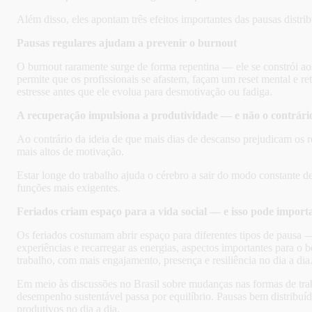
Além disso, eles apontam três efeitos importantes das pausas distri
Pausas regulares ajudam a prevenir o burnout
O burnout raramente surge de forma repentina — ele se constrói a
permite que os profissionais se afastem, façam um reset mental e r
estresse antes que ele evolua para desmotivação ou fadiga.
A recuperação impulsiona a produtividade — e não o contrári
Ao contrário da ideia de que mais dias de descanso prejudicam os
mais altos de motivação.
Estar longe do trabalho ajuda o cérebro a sair do modo constante d
funções mais exigentes.
Feriados criam espaço para a vida social — e isso pode import
Os feriados costumam abrir espaço para diferentes tipos de pausa — 
experiências e recarregar as energias, aspectos importantes para o 
trabalho, com mais engajamento, presença e resiliência no dia a dia
Em meio às discussões no Brasil sobre mudanças nas formas de trab
desempenho sustentável passa por equilíbrio. Pausas bem distribuíd
produtivos no dia a dia.