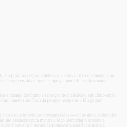
26, e o próximo respiro coletivo, o Carnaval, é só o começo. Com
ais favoráveis dos últimos tempos, criando finais de semana
a e mental, desânimo e sensação de ineficácia), equilíbrio entre
como uma boa notícia. Ela permite recuperar o fôlego sem
os claros para indivíduos e organizações — o que ajuda a entender
 são essenciais para manter o foco, gerenciar o estresse e
ivo é prevenir o burnout e fortalecer a resiliência mental.