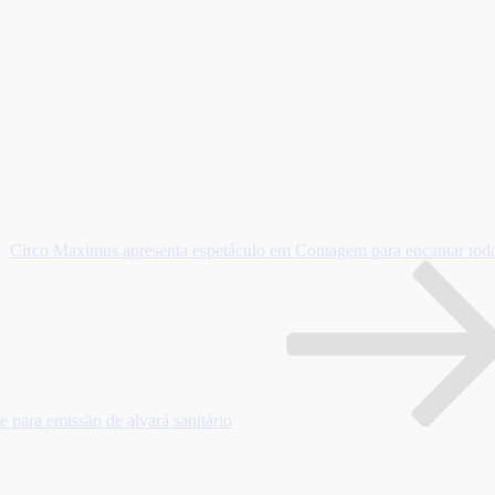
Circo Maximus apresenta espetáculo em Contagem para encantar toda
e para emissão de alvará sanitário