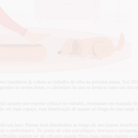
itos brasileiros já voltam ao trabalho de olho na próxima pausa. Em 20
egundas ou sextas-feiras, o calendário do ano se destaca como um dos m
 causado por estresse crônico no trabalho, resultando em exaustão físic
da vez mais espaço, essa distribuição de pausas ao longo do ano surge 
o são um luxo. Pausas bem distribuídas ao longo do ano trazem benefíci
to a performance. Do ponto de vista psicológico, descanso e recuperação
ribuídas podem ser tão eficazes quanto férias mais longas quando o objet