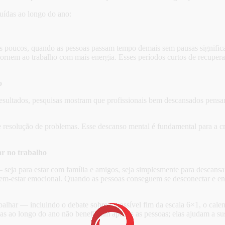
buídas ao longo do ano:
os poucos, quando as pessoas passam tempo demais sem pausas signific
etornem ao trabalho com mais energia. Esses períodos curtos de recuper
o
 resultados, pesquisas mostram que profissionais bem descansados pen
e resolução de problemas. Esse descanso mental é fundamental para a cr
ar no trabalho
seja para estar com família e amigos, seja simplesmente para descansar
bem-estar emocional. Quando as pessoas conseguem se desconectar e encon
.
alhar — incluindo o debate sobre o possível fim da escala 6×1, o cale
as ao longo do ano não beneficiam apenas as pessoas; elas ajudam a sus