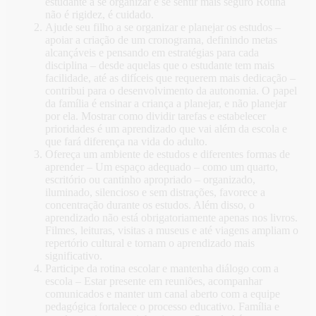
estudante a se organizar e se sentir mais seguro Rotina
não é rigidez, é cuidado.
Ajude seu filho a se organizar e planejar os estudos –
apoiar a criação de um cronograma, definindo metas
alcançáveis e pensando em estratégias para cada
disciplina – desde aquelas que o estudante tem mais
facilidade, até as difíceis que requerem mais dedicação –
contribui para o desenvolvimento da autonomia. O papel
da família é ensinar a criança a planejar, e não planejar
por ela. Mostrar como dividir tarefas e estabelecer
prioridades é um aprendizado que vai além da escola e
que fará diferença na vida do adulto.
Ofereça um ambiente de estudos e diferentes formas de
aprender – Um espaço adequado – como um quarto,
escritório ou cantinho apropriado – organizado,
iluminado, silencioso e sem distrações, favorece a
concentração durante os estudos. Além disso, o
aprendizado não está obrigatoriamente apenas nos livros.
Filmes, leituras, visitas a museus e até viagens ampliam o
repertório cultural e tornam o aprendizado mais
significativo.
Participe da rotina escolar e mantenha diálogo com a
escola – Estar presente em reuniões, acompanhar
comunicados e manter um canal aberto com a equipe
pedagógica fortalece o processo educativo. Família e