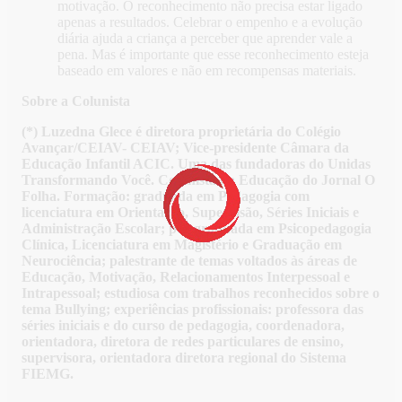
motivação. O reconhecimento não precisa estar ligado
apenas a resultados. Celebrar o empenho e a evolução
diária ajuda a criança a perceber que aprender vale a
pena. Mas é importante que esse reconhecimento esteja
baseado em valores e não em recompensas materiais.
Sobre a Colunista
(*) Luzedna Glece é diretora proprietária do Colégio
Avançar/CEIAV- CEIAV; Vice-presidente Câmara da
Educação Infantil ACIC. Uma das fundadoras do Unidas
Transformando Você. Colunista da Educação do Jornal O
Folha. Formação: graduada em Pedagogia com
licenciatura em Orientação, Supervisão, Séries Iniciais e
Administração Escolar; pós-graduada em Psicopedagogia
Clínica, Licenciatura em Magistério e Graduação em
Neurociência; palestrante de temas voltados às áreas de
Educação, Motivação, Relacionamentos Interpessoal e
Intrapessoal; estudiosa com trabalhos reconhecidos sobre o
tema Bullying; experiências profissionais: professora das
séries iniciais e do curso de pedagogia, coordenadora,
orientadora, diretora de redes particulares de ensino,
supervisora, orientadora diretora regional do Sistema
FIEMG.