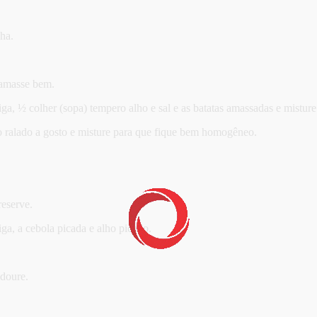
ha.
 amasse bem.
, ½ colher (sopa) tempero alho e sal e as batatas amassadas e mistur
ijo ralado a gosto e misture para que fique bem homogêneo.
reserve.
a, a cebola picada e alho picado.
 doure.