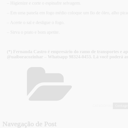
– Higienize e corte o espinafre selvagem.
– Em uma panela em fogo médio coloque um fio de óleo, alho picad
– Acerte o sal e desligue o fogo.
– Sirva o prato e bom apetite.
(*) Fernanda Castro é empresário do ramo de transportes e ap
@uaiboracozinhar – Whatsapp 98324-0453. Lá você poderá ass
Contag
CATEGORIAS
Navegação de Post