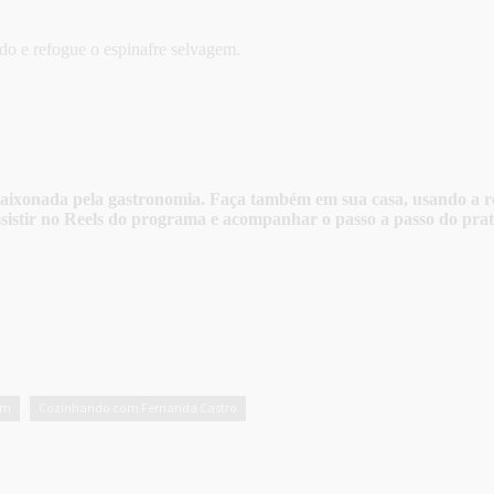
o e refogue o espinafre selvagem.
aixonada pela gastronomia. Faça também em sua casa, usando a rec
istir no Reels do programa e acompanhar o passo a passo do prat
em
Cozinhando com Fernanda Castro
,