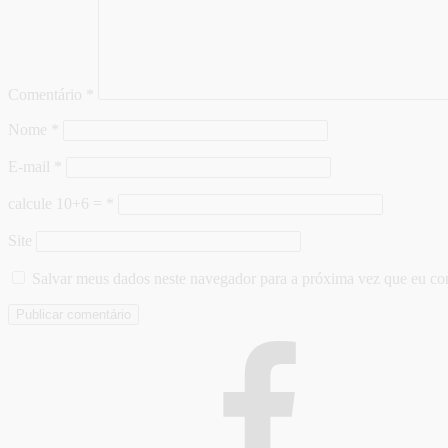
Comentário
*
Nome
*
E-mail
*
calcule 10+6 =
*
Site
Salvar meus dados neste navegador para a próxima vez que eu co