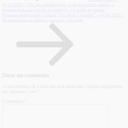
01.05.2026 – Dia das trabalhadoras: A desigualdade salarial, a
jornada tripla que esgota as mulheres e o poder de resistir
Próximo post
Próximo
Coluna “Uai Bora Cozinhar” – 01.05.2026 –
Moquequinha de tilápia e camarão com pirão
Deixe um comentário
O seu endereço de e-mail não será publicado.
Campos obrigatórios
são marcados com
*
Comentário
*