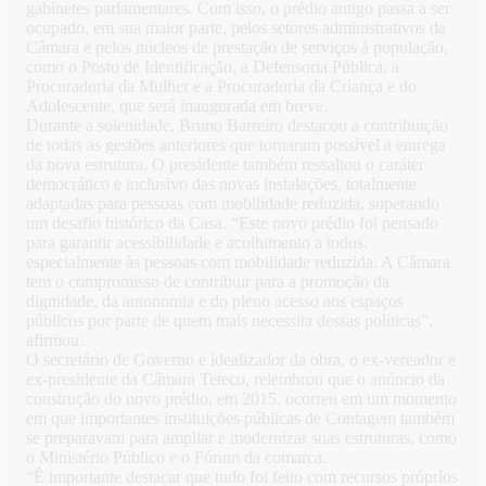
gabinetes parlamentares. Com isso, o prédio antigo passa a ser
ocupado, em sua maior parte, pelos setores administrativos da
Câmara e pelos núcleos de prestação de serviços à população,
como o Posto de Identificação, a Defensoria Pública, a
Procuradoria da Mulher e a Procuradoria da Criança e do
Adolescente, que será inaugurada em breve.
Durante a solenidade, Bruno Barreiro destacou a contribuição
de todas as gestões anteriores que tornaram possível a entrega
da nova estrutura. O presidente também ressaltou o caráter
democrático e inclusivo das novas instalações, totalmente
adaptadas para pessoas com mobilidade reduzida, superando
um desafio histórico da Casa. “Este novo prédio foi pensado
para garantir acessibilidade e acolhimento a todos,
especialmente às pessoas com mobilidade reduzida. A Câmara
tem o compromisso de contribuir para a promoção da
dignidade, da autonomia e do pleno acesso aos espaços
públicos por parte de quem mais necessita dessas políticas”,
afirmou.
O secretário de Governo e idealizador da obra, o ex-vereador e
ex-presidente da Câmara Teteco, relembrou que o anúncio da
construção do novo prédio, em 2015, ocorreu em um momento
em que importantes instituições públicas de Contagem também
se preparavam para ampliar e modernizar suas estruturas, como
o Ministério Público e o Fórum da comarca.
“É importante destacar que tudo foi feito com recursos próprios