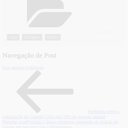
CATEGORIAS
Capa
Contagem
Política
,
,
Navegação de Post
Post anterior
Anteriores
Prefeitura reforça
valorização da Guarda Civil com 18% de reajuste salarial
Próximo post
Próximo
Câmara promove campanha de doação de
sangue em parceria com a Hemominas