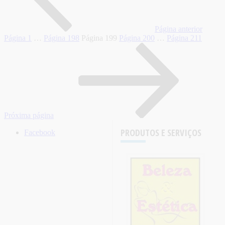
Página anterior
Página
1
…
Página
198
Página
199
Página
200
…
Página
211
Próxima página
PRODUTOS E SERVIÇOS
Facebook