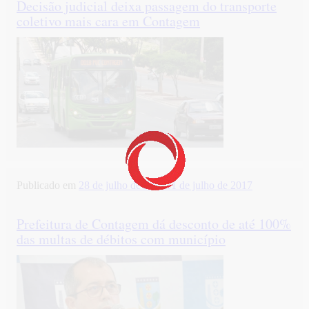
Decisão judicial deixa passagem do transporte
coletivo mais cara em Contagem
Publicado em
28 de julho de 2017
31 de julho de 2017
Prefeitura de Contagem dá desconto de até 100%
das multas de débitos com município