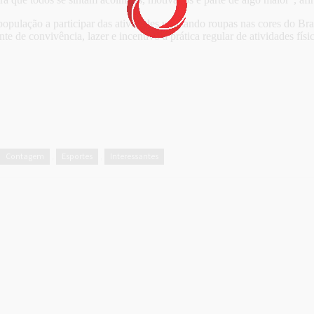
ulação a participar das atividades utilizando roupas nas cores do Bra
e de convivência, lazer e incentivo à prática regular de atividades físic
Contagem
Esportes
Interessantes
,
,