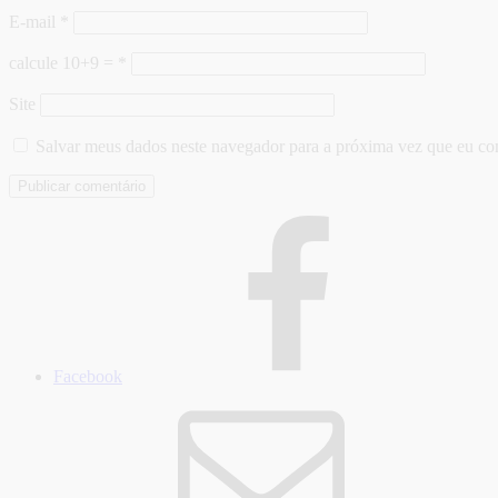
E-mail
*
calcule 10+9 =
*
Site
Salvar meus dados neste navegador para a próxima vez que eu co
Facebook