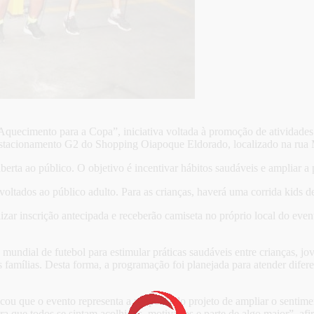
“Aquecimento para a Copa”, iniciativa voltada à promoção de atividades 
stacionamento G2 do Shopping Oiapoque Eldorado, localizado na rua M
rta ao público. O objetivo é incentivar hábitos saudáveis e ampliar a p
ltados ao público adulto. Para as crianças, haverá uma corrida kids des
alizar inscrição antecipada e receberão camiseta no próprio local do ev
mundial de futebol para estimular práticas saudáveis entre crianças, jov
ílias. Desta forma, a programação foi planejada para atender diferente
u que o evento representa a proposta do projeto de ampliar o sentimen
a que todos se sintam acolhidos, motivados e parte de algo maior”, afi