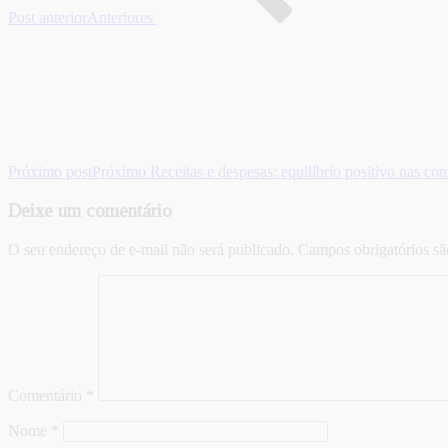
Post anterior
Anteriores
Próximo post
Próximo
Receitas e despesas: equilíbrio positivo nas co
Deixe um comentário
O seu endereço de e-mail não será publicado.
Campos obrigatórios s
Comentário
*
Nome
*