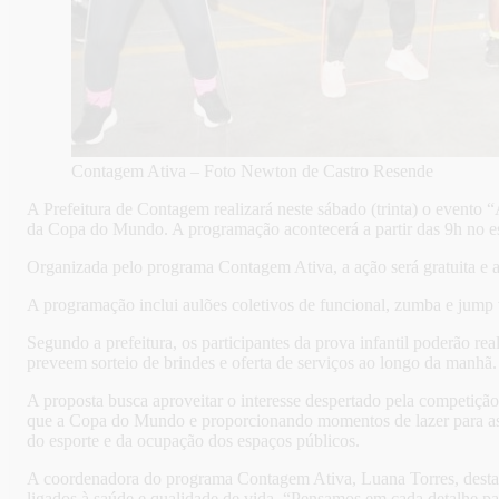
Contagem Ativa – Foto Newton de Castro Resende
A Prefeitura de Contagem realizará neste sábado (trinta) o evento 
da Copa do Mundo. A programação acontecerá a partir das 9h no e
Organizada pelo programa Contagem Ativa, a ação será gratuita e abe
A programação inclui aulões coletivos de funcional, zumba e jump vo
Segundo a prefeitura, os participantes da prova infantil poderão re
preveem sorteio de brindes e oferta de serviços ao longo da manhã.
A proposta busca aproveitar o interesse despertado pela competição 
que a Copa do Mundo e proporcionando momentos de lazer para as fam
do esporte e da ocupação dos espaços públicos.
A coordenadora do programa Contagem Ativa, Luana Torres, destaco
ligados à saúde e qualidade de vida. “Pensamos em cada detalhe par