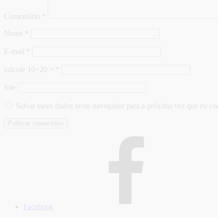
Comentário
*
Nome
*
E-mail
*
calcule 10+20 =
*
Site
Salvar meus dados neste navegador para a próxima vez que eu co
Facebook