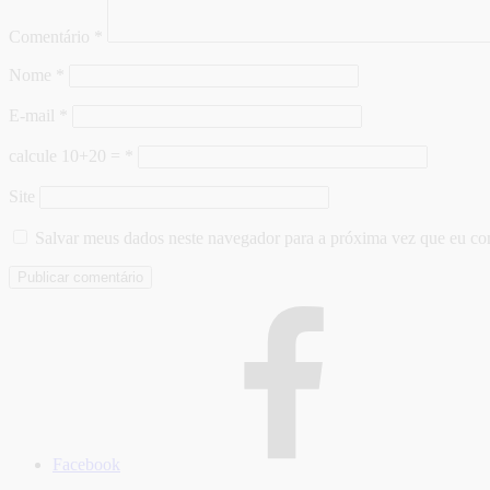
Comentário
*
Nome
*
E-mail
*
calcule 10+20 =
*
Site
Salvar meus dados neste navegador para a próxima vez que eu co
Facebook