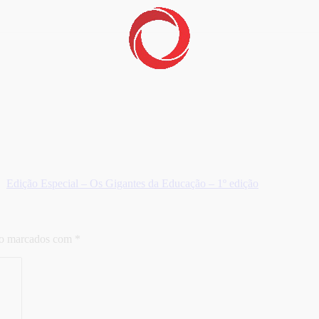
Edição Especial – Os Gigantes da Educação – 1º edição
ão marcados com
*