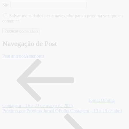
Site
Salvar meus dados neste navegador para a próxima vez que eu
comentar.
Navegação de Post
Post anterior
Anteriores
Jornal OFolha
Contagem – 16 a 22 de março de 2025
Próximo post
Próximo
Jornal OFolha Contagem – 13 a 19 de abril