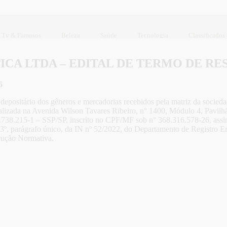
Tv & Famosos
Beleza
Saúde
Tecnologia
Classificados
CA LTDA – EDITAL DE TERMO DE RES
6
fiel depositário dos gêneros e mercadorias recebidos pela matriz 
ada na Avenida Wilson Tavares Ribeiro, n° 1400, Módulo 4, Pavilh
 43.738.215-1 – SSP/SP, inscrito no CPF/MF sob n° 368.316.578-26, a
rt. 3º, parágrafo único, da IN nº 52/2022, do Departamento de Registro 
trução Normativa.