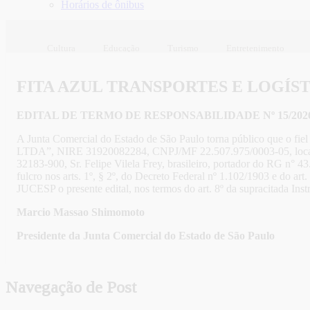
Horários de ônibus
Cultura
Educação
Turismo
Entretenimento
FITA AZUL TRANSPORTES E LOGÍSTI
EDITAL DE TERMO DE RESPONSABILIDADE Nº 15/202
A Junta Comercial do Estado de São Paulo torna público que o 
LTDA”, NIRE 31920082284, CNPJ/MF 22.507.975/0003-05, localiz
32183-900, Sr. Felipe Vilela Frey, brasileiro, portador do RG n°
fulcro nos arts. 1º, § 2º, do Decreto Federal nº 1.102/1903 e do a
JUCESP o presente edital, nos termos do art. 8º da supracitada Ins
Marcio Massao Shimomoto
Presidente da Junta Comercial do Estado de São Paulo
Navegação de Post