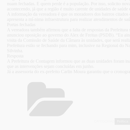
nuam fechadas. E quem perde é a população. Por isso, solicito nova
acontecendo, já que a região é muito carente de unidades de saúde 
A informação da vereadora é que os moradores dos bairros citados
apresenta a mí-nima infraestrutura para realizar atendimentos de sa
Portas fechadas
A vereadora também afirmou que a falta de respostas da Prefeitura
anunciou oposição ao governo do Alex de Freitas (PSDB). “Eu aind
visita da Comissão de Saúde da Câmara às unidades, que será realiz
Prefeitura estão se fechando para mim, inclusive na Regional do Na
Silvinha.
Resposta
A Prefeitura de Contagem informou que as duas unidades foram inau
que as intervenções sejam concluídas em junho.
Já a assessoria do ex-prefeito Carlin Moura garantiu que o cronog
Política
CATEGORIAS