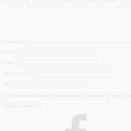
Comentário
*
Nome
*
E-mail
*
calcule 10+6 =
*
Site
Salvar meus dados neste navegador para a próxima vez que eu co