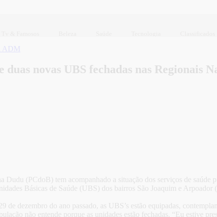
Tv & Famosos
Beleza
Saúde
Tecnologia
Classificados
ul ADM
e duas novas UBS fechadas nas Regionais Na
ha Dudu (PCdoB) tem acompanhado a situação dos serviços de saúde púb
Unidades Básicas de Saúde (UBS) dos bairros São Joaquim e Arpoador 
 29 de dezembro do ano passado, as UBS’s estão equipadas, contempland
opulação não entende porque as unidades estão fechadas. “Eu estive pre