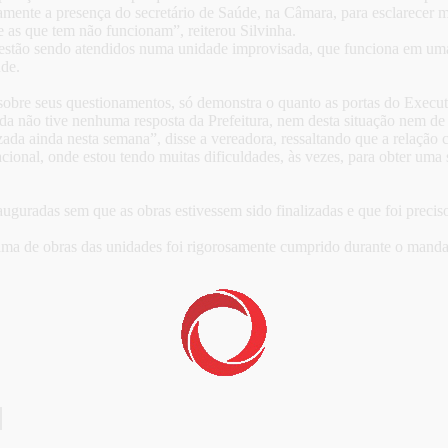
mente a presença do secretário de Saúde, na Câmara, para esclarecer ma
e as que tem não funcionam”, reiterou Silvinha.
 estão sendo atendidos numa unidade improvisada, que funciona em uma 
úde.
 sobre seus questionamentos, só demonstra o quanto as portas do Execu
a não tive nenhuma resposta da Prefeitura, nem desta situação nem de 
ada ainda nesta semana”, disse a vereadora, ressaltando que a relação
cional, onde estou tendo muitas dificuldades, às vezes, para obter uma
guradas sem que as obras estivessem sido finalizadas e que foi preciso
rama de obras das unidades foi rigorosamente cumprido durante o mandat