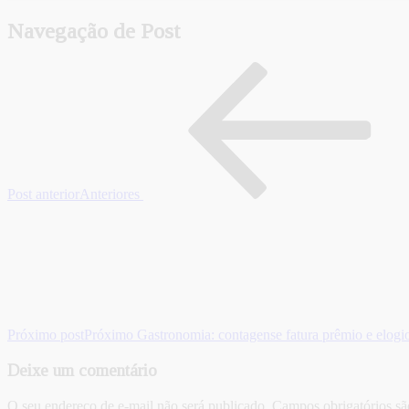
Navegação de Post
Post anterior
Anteriores
Próximo post
Próximo
Gastronomia: contagense fatura prêmio e elogi
Deixe um comentário
O seu endereço de e-mail não será publicado.
Campos obrigatórios s