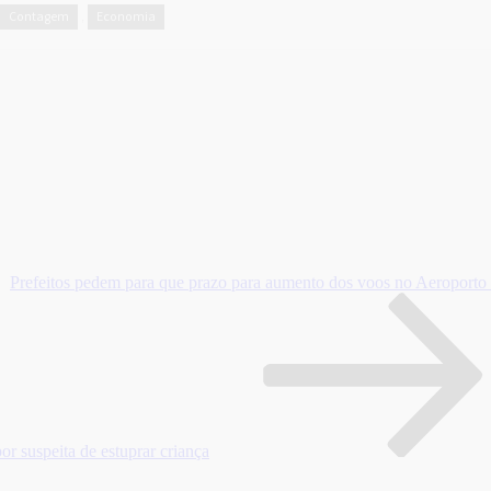
Contagem
Economia
,
Prefeitos pedem para que prazo para aumento dos voos no Aeroporto
r suspeita de estuprar criança