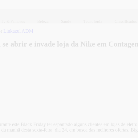
Tv & Famosos
Beleza
Saúde
Tecnologia
Classificados
or
Linkazul ADM
 se abrir e invade loja da Nike em Contage
urante este Black Friday ter espantado alguns clientes em lojas de ele
da manhã desta sexta-feira, dia 24, em busca das melhores ofertas. Bi