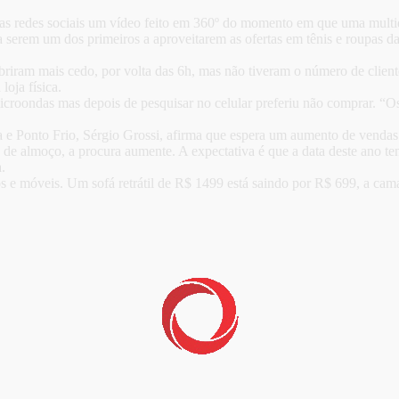
u nas redes sociais um vídeo feito em 360º do momento em que uma mult
a serem um dos primeiros a aproveitarem as ofertas em tênis e roupas d
briram mais cedo, por volta das 6h, mas não tiveram o número de clie
oja física.
icroondas mas depois de pesquisar no celular preferiu não comprar. “O
 e Ponto Frio, Sérgio Grossi, afirma que espera um aumento de vendas 
o de almoço, a procura aumente. A expectativa é que a data deste ano t
.
os e móveis. Um sofá retrátil de R$ 1499 está saindo por R$ 699, a ca