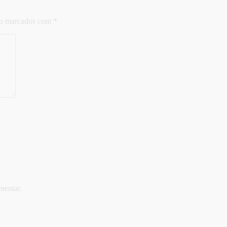
ão marcados com
*
mentar.