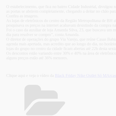
O estabelecimento, que fica no bairro Cidade Industrial, divulgo
as portas se abrirem completamente, chegando a deitar no chão par
Confira as imagens.
As lojas de eletrônicos do centro da Região Metropolitana de BH a
pesquisava os preços na internet acabavam desistindo da compra na l
Foi o caso da auxiliar de loja Amanda Silva, 23, que buscava um m
dia para resolver se compro”, conta Amanda.
O diretor de operações do grupo Via Varejo, que reúne Casas Bahia
agenda mais apertada, mas acredito que ao longo do dia, no horári
lojas do grupo no centro da cidade ficam abertas até 22h desta sexta
Os descontos estão variando entre 30% e 40% na área de eletrônic
alguns preços estão até 36% menores.
Clique aqui e veja o vídeo da
Black Friday Nike Outlet Só MArcas