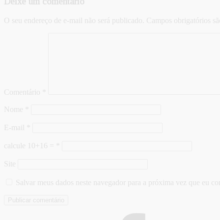
Deixe um comentário
O seu endereço de e-mail não será publicado.
Campos obrigatórios s
Comentário
*
Nome
*
E-mail
*
calcule 10+16 =
*
Site
Salvar meus dados neste navegador para a próxima vez que eu co