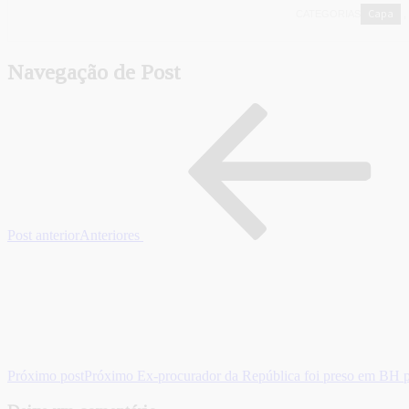
Capa
CATEGORIAS
,
Navegação de Post
Post anterior
Anteriores
Próximo post
Próximo
Ex-procurador da República foi preso em BH po