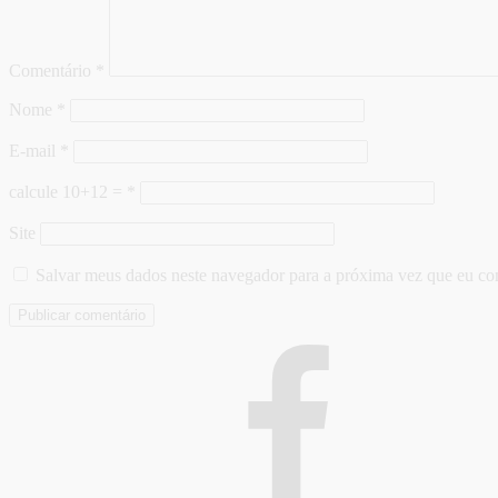
Comentário
*
Nome
*
E-mail
*
calcule 10+12 =
*
Site
Salvar meus dados neste navegador para a próxima vez que eu co