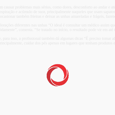
causar problemas mais sérios, como dores, desconforto ao andar e até
nspiração e acúmulo de suor, principalmente naqueles que usam sapatos
 ocasionar também frieiras e deixar as unhas amareladas e frágeis, fa
lorações diferentes nas unhas “O ideal é consultar um médico assim q
pidamente”, comenta. “Se tratado no início, o resultado pode vir em até 
 para isso, a profissional também dá algumas dicas “É preciso tomar alg
incipalmente, cuidar dos pés apenas em lugares que tenham produtos este