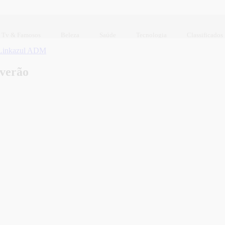
Tv & Famosos
Beleza
Saúde
Tecnologia
Classificados
Linkazul ADM
 verão