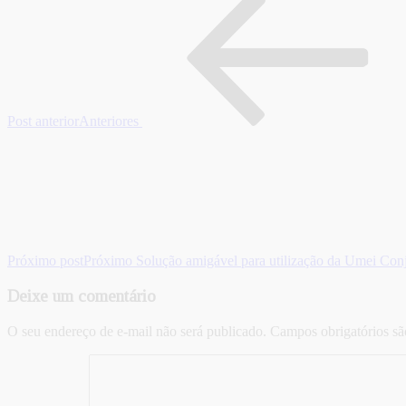
Post anterior
Anteriores
Próximo post
Próximo
Solução amigável para utilização da Umei Co
Deixe um comentário
O seu endereço de e-mail não será publicado.
Campos obrigatórios s