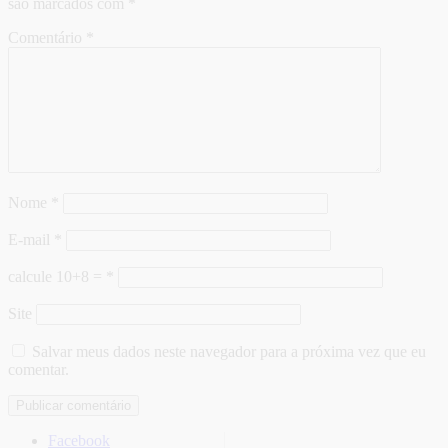
são marcados com
*
Comentário
*
Nome
*
E-mail
*
calcule 10+8 =
*
Site
Salvar meus dados neste navegador para a próxima vez que eu
comentar.
Facebook