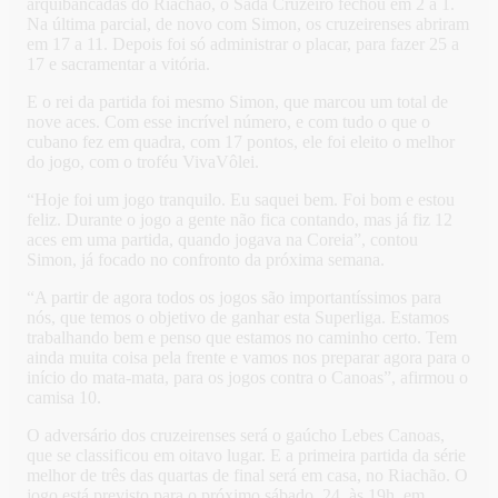
arquibancadas do Riachão, o Sada Cruzeiro fechou em 2 a 1.
Na última parcial, de novo com Simon, os cruzeirenses abriram
em 17 a 11. Depois foi só administrar o placar, para fazer 25 a
17 e sacramentar a vitória.
E o rei da partida foi mesmo Simon, que marcou um total de
nove aces. Com esse incrível número, e com tudo o que o
cubano fez em quadra, com 17 pontos, ele foi eleito o melhor
do jogo, com o troféu VivaVôlei.
“Hoje foi um jogo tranquilo. Eu saquei bem. Foi bom e estou
feliz. Durante o jogo a gente não fica contando, mas já fiz 12
aces em uma partida, quando jogava na Coreia”, contou
Simon, já focado no confronto da próxima semana.
“A partir de agora todos os jogos são importantíssimos para
nós, que temos o objetivo de ganhar esta Superliga. Estamos
trabalhando bem e penso que estamos no caminho certo. Tem
ainda muita coisa pela frente e vamos nos preparar agora para o
início do mata-mata, para os jogos contra o Canoas”, afirmou o
camisa 10.
O adversário dos cruzeirenses será o gaúcho Lebes Canoas,
que se classificou em oitavo lugar. E a primeira partida da série
melhor de três das quartas de final será em casa, no Riachão. O
jogo está previsto para o próximo sábado, 24, às 19h, em