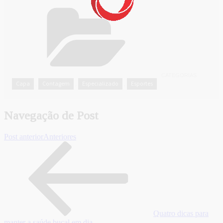
CATEGORIAS
Capa
Contagem
Especializado
Esportes
,
,
,
Navegação de Post
Post anterior
Anteriores
Quatro dicas para
manter a saúde bucal em dia