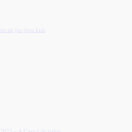
io de jiu-jitsu kids
2023 – A Casa é de todos