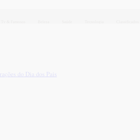
Tv & Famosos
Beleza
Saúde
Tecnologia
Classificados
rações do Dia dos Pais