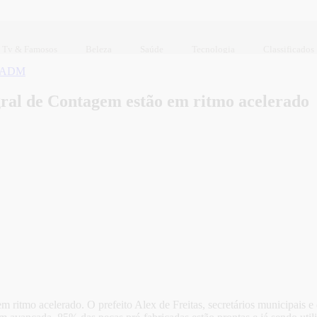
Tv & Famosos
Beleza
Saúde
Tecnologia
Classificados
l ADM
gral de Contagem estão em ritmo acelerado
 ritmo acelerado. O prefeito Alex de Freitas, secretários municipais e 