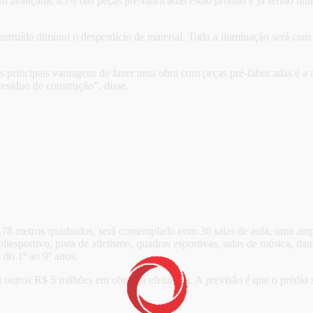
m avançada, 85% das peças pré-fabricadas estão prontas e já sendo util
onstruída diminui o desperdício de material. Toda a iluminação será co
incipais vantagens de fazer uma obra com peças pré-fabricadas é a ag
resíduo de construção”, disse.
78 metros quadrados, será contemplado com 36 salas de aula, uma ampla b
 poliesportivo, pista de atletismo, quadras esportivas, salas de música, 
 do 1º ao 9º anos.
outros R$ 5 milhões em obras já efetuadas. A previsão é que o prédio 