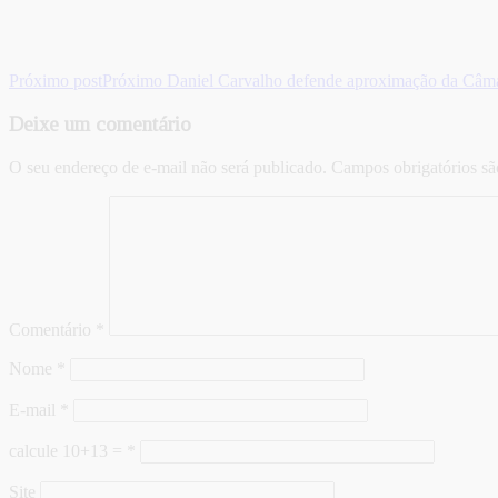
Próximo post
Próximo
Daniel Carvalho defende aproximação da Câma
Deixe um comentário
O seu endereço de e-mail não será publicado.
Campos obrigatórios s
Comentário
*
Nome
*
E-mail
*
calcule 10+13 =
*
Site