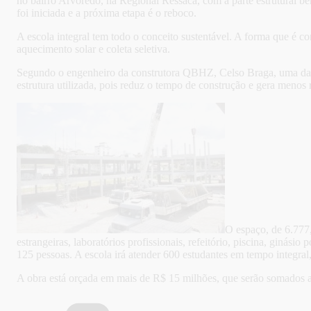
no bairro Arvoredo, na Regional Ressaca, com a parte estrutural be
foi iniciada e a próxima etapa é o reboco.
A escola integral tem todo o conceito sustentável. A forma que é c
aquecimento solar e coleta seletiva.
Segundo o engenheiro da construtora QBHZ, Celso Braga, uma das pr
estrutura utilizada, pois reduz o tempo de construção e gera menos 
O espaço, de 6.777,
estrangeiras, laboratórios profissionais, refeitório, piscina, ginásio
125 pessoas. A escola irá atender 600 estudantes em tempo integral,
A obra está orçada em mais de R$ 15 milhões, que serão somados a 