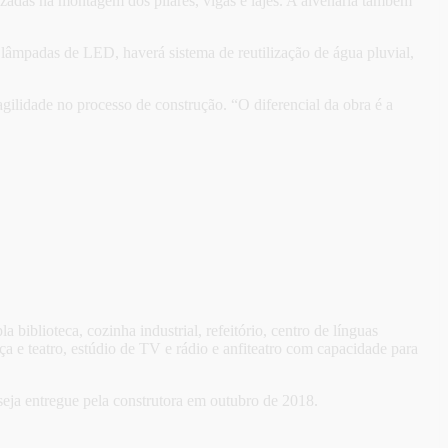
izadas na montagem dos pilares, vigas e lajes. A alvenaria também
m lâmpadas de LED, haverá sistema de reutilização de água pluvial,
ilidade no processo de construção. “O diferencial da obra é a
iblioteca, cozinha industrial, refeitório, centro de línguas
dança e teatro, estúdio de TV e rádio e anfiteatro com capacidade para
seja entregue pela construtora em outubro de 2018.