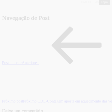
Capa
CATEGORIAS
,
Navegação de Post
Post anterior
Anteriores
Próximo post
Próximo
CDL-Contagem aposta em aquecimento das v
Deixe um comentário