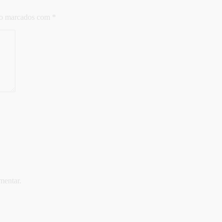
ão marcados com
*
mentar.