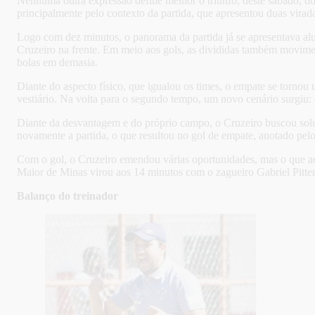
Nenhuma outra expressão define melhor o triunfo, deste sábado, 
principalmente pelo contexto da partida, que apresentou duas virada
Logo com dez minutos, o panorama da partida já se apresentava alu
Cruzeiro na frente.
Em meio aos gols, as divididas também movimen
bolas em demasia.
Diante do aspecto físico, que igualou os times, o empate se tornou
vestiário. Na volta para o segundo tempo, um novo cenário surgiu: o
Diante da desvantagem e do próprio campo, o Cruzeiro buscou soluçõe
novamente a partida, o que resultou no gol de empate, anotado pe
Com o gol, o Cruzeiro emendou várias oportunidades, mas o que aca
Maior de Minas virou aos 14 minutos com o zagueiro Gabriel Pitter 
Balanço do treinador