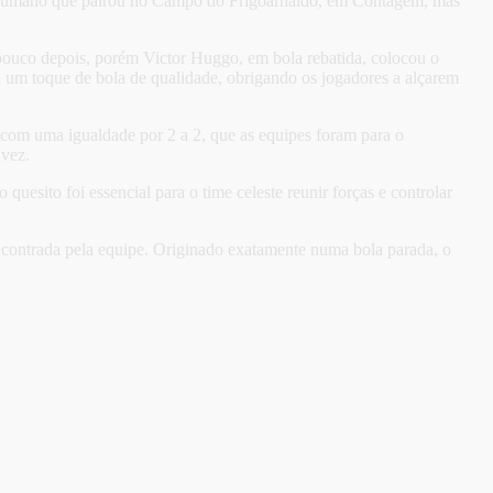
 desumano que pairou no Campo do Frigoarnaldo, em Contagem, mas
 pouco depois, porém Victor Huggo, em bola rebatida, colocou o
um toque de bola de qualidade, obrigando os jogadores a alçarem
, com uma igualdade por 2 a 2, que as equipes foram para o
 vez.
uesito foi essencial para o time celeste reunir forças e controlar
encontrada pela equipe. Originado exatamente numa bola parada, o