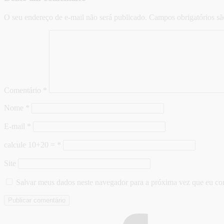
O seu endereço de e-mail não será publicado.
Campos obrigatórios s
Comentário
*
Nome
*
E-mail
*
calcule 10+20 =
*
Site
Salvar meus dados neste navegador para a próxima vez que eu co