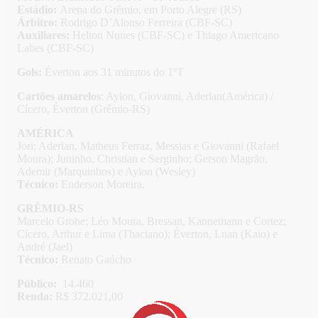
Estádio:
Arena do Grêmio, em Porto Alegre (RS)
Árbitro:
Rodrigo D’Alonso Ferreira (CBF-SC)
Auxiliares:
Helton Nunes (CBF-SC) e Thiago Americano
Labes (CBF-SC)
Gols:
Éverton aos 31 minutos do 1ºT
Cartões amarelos
: Aylon, Giovanni, Aderlan(América) /
Cícero, Éverton (Grêmio-RS)
AMÉRICA
Jori; Aderlan, Matheus Ferraz, Messias e Giovanni (Rafael
Moura); Juninho, Christian e Serginho; Gerson Magrão,
Ademir (Marquinhos) e Aylon (Wesley)
Técnico:
Enderson Moreira.
GRÊMIO-RS
Marcelo Grohe; Léo Moura, Bressan, Kannemann e Cortez;
Cícero, Arthur e Lima (Thaciano); Éverton, Luan (Kaio) e
André (Jael)
Técnico:
Renato Gaúcho
Público:
14.460
Renda:
R$ 372.021,00