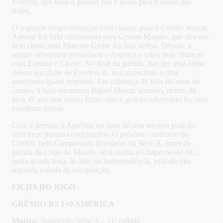
Éverton, que tirou o goleiro Jori e tocou para o fundo das
redes.
O segundo tempo começou com chance para o Coelho marcar.
Ademir fez belo cruzamento para Gerson Magrão, que deu um
belo chute, mas Marcelo Grohe fez boa defesa. Depois, a
equipe adversária pressionou o América e criou boas chances
com Éverton e Cícero. No final da partida, Jori fez uma ótima
defesa em chute de Éverton. E, nos acréscimo, o time
americano quase empatou. Em cobrança de falta do meio de
campo, a bola encontrou Rafael Moura, sozinho, dentro da
área. O atacante testou firme, mas o goleiro adversário fez uma
excelente defesa
Com a derrota, o América vai para décima terceira posição,
com treze pontos conquistados. O próximo confronto do
Coelho, pelo Campeonato Brasileiro da Série A, antes da
parada da Copa do Mundo, será contra a Chapecoense-SC,
nesta quarta-feira, às 16h, no Independência, pela décima
segunda rodada da competição.
FICHA DO JOGO
GRÊMIO-RS 1×0 AMÉRICA
Motivo:
Brasileirão Série A – 11ª rodada