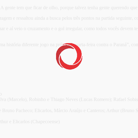
A gente tem que ficar de olho, porque talvez tenha gente querendo que 
em e ressaltou ainda a busca pelos três pontos na partida seguinte, co
 aí veio o cruzamento e o gol irregular, como todos vocês devem ter v
ma história diferente jogo na próxima quarta-feira contra o Paraná”, co
o
ilva (Marcelo), Robinho e Thiago Neves (Lucas Romero); Rafael Sobis 
e Bruno Pacheco; Elicarlos, Márcio Araújo e Canteros; Arthur (Bruno Si
rthur e Elicarlos (Chapecoense)