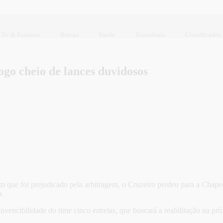
Tv & Famosos
Beleza
Saúde
Tecnologia
Classificados
go cheio de lances duvidosos
que foi prejudicado pela arbitragem, o Cruzeiro perdeu para a Chapeco
o.
vencibilidade do time cinco estrelas, que buscará a reabilitação na pr