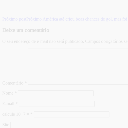
Próximo post
Próximo
América até criou boas chances de gol, mas foi
Deixe um comentário
O seu endereço de e-mail não será publicado.
Campos obrigatórios s
Comentário
*
Nome
*
E-mail
*
calcule 10+7 =
*
Site