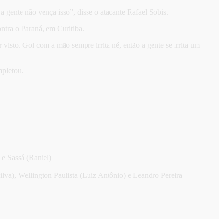
a gente não vença isso”, disse o atacante Rafael Sobis.
ntra o Paraná, em Curitiba.
isto. Gol com a mão sempre irrita né, então a gente se irrita um
mpletou.
e Sassá (Raniel)
lva), Wellington Paulista (Luiz Antônio) e Leandro Pereira