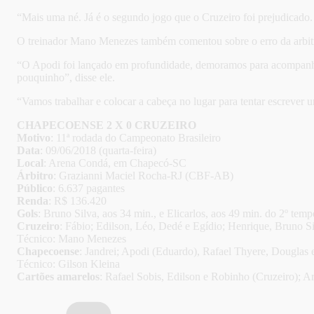
“Mais uma né. Já é o segundo jogo que o Cruzeiro foi prejudicado. 
O treinador Mano Menezes também comentou sobre o erro da arbitrag
“O Apodi foi lançado em profundidade, demoramos para acompanhar e
pouquinho”, disse ele.
“Vamos trabalhar e colocar a cabeça no lugar para tentar escrever u
CHAPECOENSE 2 X 0 CRUZEIRO
Motivo
: 11ª rodada do Campeonato Brasileiro
Data
: 09/06/2018 (quarta-feira)
Local
: Arena Condá, em Chapecó-SC
Árbitro
: Grazianni Maciel Rocha-RJ (CBF-AB)
Público
: 6.637 pagantes
Renda
: R$ 136.420
Gols
: Bruno Silva, aos 34 min., e Elicarlos, aos 49 min. do 2º temp
Cruzeiro
: Fábio; Edilson, Léo, Dedé e Egídio; Henrique, Bruno S
Técnico: Mano Menezes
Chapecoense
: Jandrei; Apodi (Eduardo), Rafael Thyere, Douglas 
Técnico: Gilson Kleina
Cartões amarelos
: Rafael Sobis, Edilson e Robinho (Cruzeiro); A