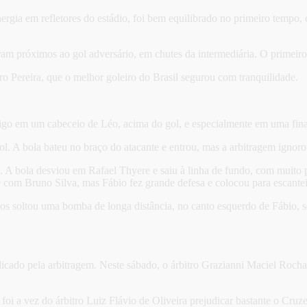
rgia em refletores do estádio, foi bem equilibrado no primeiro tempo
 próximos ao gol adversário, em chutes da intermediária. O primeiro de
o Pereira, que o melhor goleiro do Brasil segurou com tranquilidade.
rigo em um cabeceio de Léo, acima do gol, e especialmente em uma fina
l. A bola bateu no braço do atacante e entrou, mas a arbitragem ignoro
. A bola desviou em Rafael Thyere e saiu à linha de fundo, com muito
e com Bruno Silva, mas Fábio fez grande defesa e colocou para escante
los soltou uma bomba de longa distância, no canto esquerdo de Fábio, s
dicado pela arbitragem. Neste sábado, o árbitro Grazianni Maciel Rocha,
oi a vez do árbitro Luiz Flávio de Oliveira prejudicar bastante o Cruze