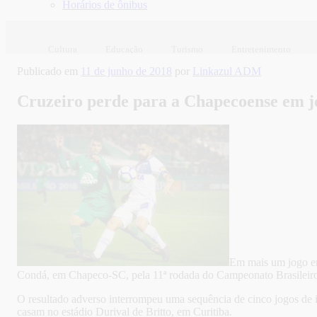
Horários de ônibus
Cultura
Educação
Turismo
Entretenimento
Publicado em
11 de junho de 2018
por
Linkazul ADM
Cruzeiro perde para a Chapecoense em jo
Em mais um jogo em 
Condá, em Chapeco-SC, pela 11ª rodada do Campeonato Brasileir
O resultado adverso interrompeu uma sequência de cinco jogos de in
casam no estádio Durival de Britto, em Curitiba.