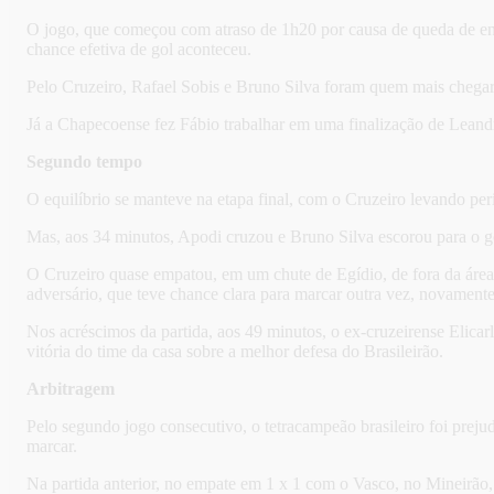
O jogo, que começou com atraso de 1h20 por causa de queda de ene
chance efetiva de gol aconteceu.
Pelo Cruzeiro, Rafael Sobis e Bruno Silva foram quem mais chegaram
Já a Chapecoense fez Fábio trabalhar em uma finalização de Leandr
Segundo tempo
O equilíbrio se manteve na etapa final, com o Cruzeiro levando pe
Mas, aos 34 minutos, Apodi cruzou e Bruno Silva escorou para o go
O Cruzeiro quase empatou, em um chute de Egídio, de fora da área
adversário, que teve chance clara para marcar outra vez, novament
Nos acréscimos da partida, aos 49 minutos, o ex-cruzeirense Elicar
vitória do time da casa sobre a melhor defesa do Brasileirão.
Arbitragem
Pelo segundo jogo consecutivo, o tetracampeão brasileiro foi preju
marcar.
Na partida anterior, no empate em 1 x 1 com o Vasco, no Mineirão, f