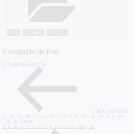
CATEGORIAS
Capa
Contagem
Educação
,
,
Navegação de Post
Post anterior
Anteriores
Confira os horários
de funcionamento das unidades de saúde em Contagem durante a
Copa da Rússia
Próximo post
Próximo
O fim do foro privilegiado