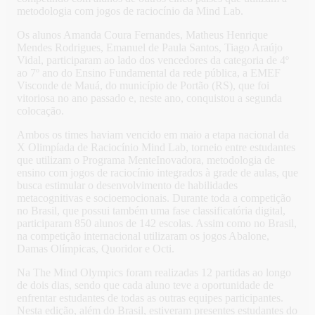
metodologia com jogos de raciocínio da Mind Lab.
Os alunos Amanda Coura Fernandes, Matheus Henrique
Mendes Rodrigues, Emanuel de Paula Santos, Tiago Araújo
Vidal, participaram ao lado dos vencedores da categoria de 4º
ao 7º ano do Ensino Fundamental da rede pública, a EMEF
Visconde de Mauá, do município de Portão (RS), que foi
vitoriosa no ano passado e, neste ano, conquistou a segunda
colocação.
Ambos os times haviam vencido em maio a etapa nacional da
X Olimpíada de Raciocínio Mind Lab, torneio entre estudantes
que utilizam o Programa MenteInovadora, metodologia de
ensino com jogos de raciocínio integrados à grade de aulas, que
busca estimular o desenvolvimento de habilidades
metacognitivas e socioemocionais. Durante toda a competição
no Brasil, que possui também uma fase classificatória digital,
participaram 850 alunos de 142 escolas. Assim como no Brasil,
na competição internacional utilizaram os jogos Abalone,
Damas Olímpicas, Quoridor e Octi.
Na The Mind Olympics foram realizadas 12 partidas ao longo
de dois dias, sendo que cada aluno teve a oportunidade de
enfrentar estudantes de todas as outras equipes participantes.
Nesta edição, além do Brasil, estiveram presentes estudantes do