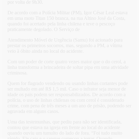
por volta de 9h30.
De acordo com a Polícia Militar (PM), Igor César Leal estava
em uma moto Titan 150 branca, na rua Altino José da Costa,
quando foi acertado pela linha chilena e teve o pescoço
praticamente degolado. O Serviço de
Atendimento Móvel de Urgência (Samu) foi acionado para
prestar os primeiros socorros, mas, segundo a PM, a vítima
veio à óbito ainda no local do acidente.
Com um poder de corte quatro vezes maior que o do cerol, a
linha transforma a brincadeira de soltar pipa em uma atividade
criminosa.
Quem for flagrado vendendo ou usando linhas cortantes pode
ser multado em até R$ 1,5 mil. Caso o infrator seja menor de
idade os pais podem ser responsabilizados. De acordo com a
polícia, o uso de linhas chilenas ou com cerol é considerado
crime, com pena de três meses a um ano de prisão, podendo ser
agravada em alguns casos.
Uma das testemunhas, que pediu para não ser identificada,
contou que estava na igreja em frente ao local do acidente
quando ouviu um tumulto do lado de fora. “Foi tudo muito
rápido. Ele caiu e o sangue começou a jorrar. Quando