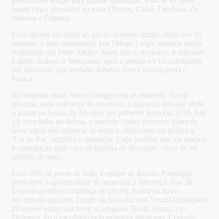
precisará de tempo para ganhar identidade. Para se ter ideia,
foram cinco estreantes na noite (Terans, Chará, Denílson, Zé
Welison e Edinho).
Com apenas um chute ao gol no primeiro tempo, dado aos 30
minutos, o time comandado por Thiago Larghi mostrou muita
fragilidade em Porto Alegre. Neste lance, inclusive, o estreante
Edinho acabou se lesionando após a tentativa e foi substituído
por Denílson, que também debutou com a camisa preta e
branca.
Na segunda etapa, veio o castigo para os mineiros. Aos 6
minutos, após cobrança de escanteio, o zagueiro Bressan abriu
o placar na Arena do Tricolor; seu primeiro tento em 2018. Aos
13, com falha da defesa, o atacante André encerrou jejum de
nove jogos sem balançar as redes e, colocando em prática a
‘Lei do Ex’, ampliou o marcador. Cabe lembrar que ele ainda é
a contratação mais cara da história do alvinegro: cerca de 20
milhões de reais.
Com 60% de posse de bola, a equipe de Renato Portaluppi
ainda teve a oportunidade de aumentar a diferença. Aos 26,
Luan desperdiçou cobrança de pênalti, batida na trave.
No minuto seguinte, Larghi sacou o discreto Yimmi Chará para
promover outra cara nova: o uruguaio David Terans, ex-
Defensor, foi o escolhido pelo treinador atleticano. Contudo,