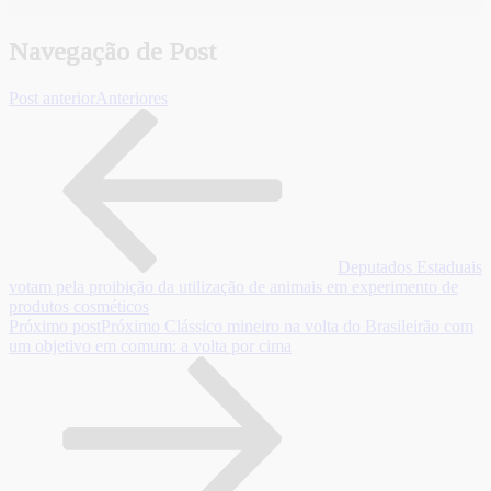
Navegação de Post
Post anterior
Anteriores
Deputados Estaduais
votam pela proibição da utilização de animais em experimento de
produtos cosméticos
Próximo post
Próximo
Clássico mineiro na volta do Brasileirão com
um objetivo em comum: a volta por cima